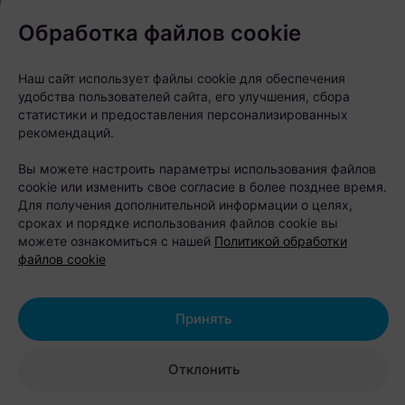
отдых в будние дни. При бронировании усадьбы
Обработка файлов cookie
стоимость составляет 500 рублей за компанию до
14 человек, а баня и купель уже входят в цену.
Наш сайт использует файлы cookie для обеспечения
удобства пользователей сайта, его улучшения, сбора
статистики и предоставления персонализированных
Стоимость проживания:
рекомендаций.
будние дни — 500 рублей;
Вы можете настроить параметры использования файлов
с пятницы на субботу — 600 рублей;
cookie или изменить свое согласие в более позднее время.
Для получения дополнительной информации о целях,
с субботы на воскресенье — 700
сроках и порядке использования файлов cookie вы
рублей.
можете ознакомиться с нашей
Политикой обработки
файлов cookie
Адрес:
Минская область,
Стародорожский район, деревня
Принять
Мишевичи, 2
Бронирование:
+375 29 697-44-49
Отклонить