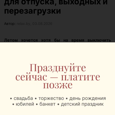
для отпуска, выходных и
перезагрузки
Автор:
relax.by, 03.08.2026
Летом хочется хотя бы на время выключить
рабочие чаты, сменить картинку и оказаться там,
где вместо шума города слышны птицы, вода или
мяч на спортивной площадке. Собрали места для
разного отдыха и бюджета: с беседками, банями,
велопрогулками, пляжами, спортом, лесом и
форматами, где можно просто выдохнуть.
База отдыха на воде Robin Hood
(Робин Гуд): где можно жить,