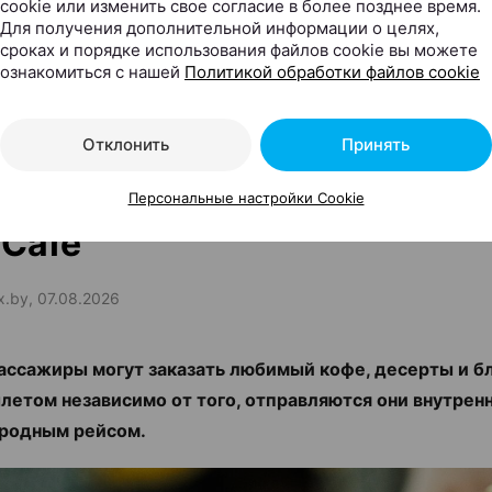
cookie или изменить свое согласие в более позднее время.
Для получения дополнительной информации о целях,
сроках и порядке использования файлов cookie вы можете
ознакомиться с нашей
Политикой обработки файлов cookie
Отклонить
Принять
by теперь в Национальном
порту: там открылись сраз
Персональные настройки Cookie
Cafe
ax.by, 07.08.2026
ассажиры могут заказать любимый кофе, десерты и б
летом независимо от того, отправляются они внутрен
родным рейсом.