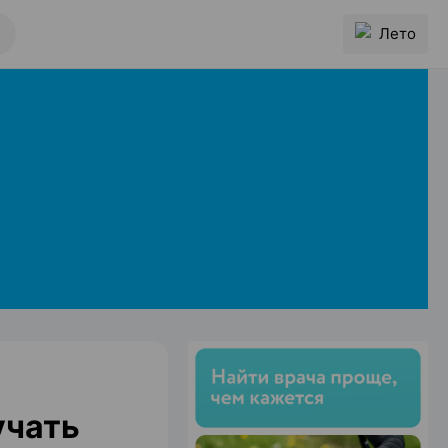
Лето
учать