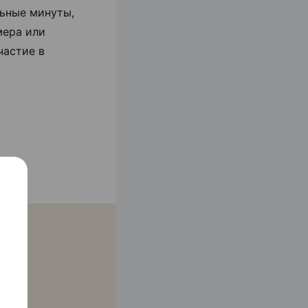
льные минуты,
мера или
частие в