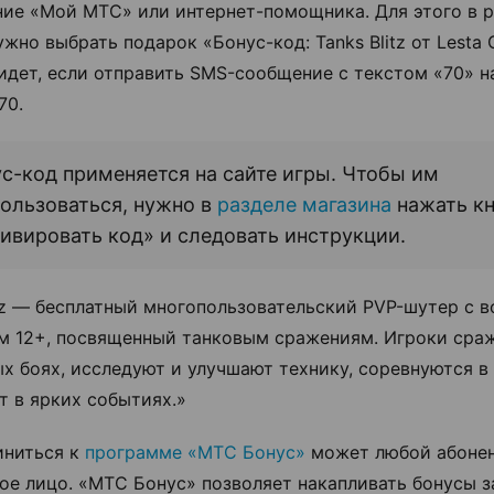
ие «Мой МТС» или интернет-помощника. Для этого в 
ужно выбрать подарок «Бонус-код: Tanks Blitz от Lesta
идет, если отправить SMS-сообщение с текстом «70» н
70.
с-код применяется на сайте игры. Чтобы им
ользоваться, нужно в
разделе магазина
нажать к
ивировать код» и следовать инструкции.
itz — бесплатный многопользовательский PVP-шутер с 
м 12+, посвященный танковым сражениям. Игроки сра
х боях, исследуют и улучшают технику, соревнуются в
т в ярких событиях.»
иниться к
программе «МТС Бонус»
может любой абоне
ое лицо. «МТС Бонус» позволяет накапливать бонусы з