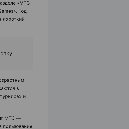
разделе «МТС
 Games». Код
а короткий
нопку
возрастным
жаются в
 турнирах и
нт МТС —
а пользование