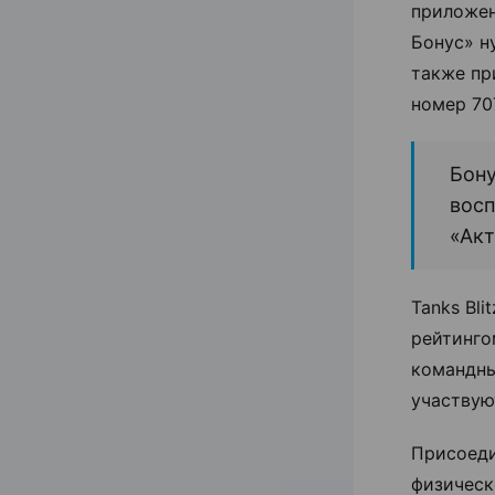
приложен
Бонус» н
также пр
номер 70
Бону
восп
«Акт
Tanks Bl
рейтинго
командны
участвую
Присоед
физическ