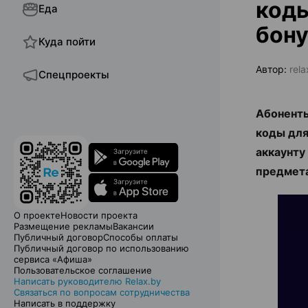
коды
Еда
бон
Куда пойти
Автор:
rel
Спецпроекты
Абоненты
коды для
аккаунту
предмет
О проекте
Новости проекта
Размещение рекламы
Вакансии
Публичный договор
Способы оплаты
Публичный договор по использованию
сервиса «Афиша»
Пользовательское соглашение
Написать руководителю Relax.by
Связаться по вопросам сотрудничества
Написать в поддержку