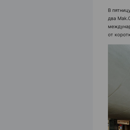
В пятниц
два Mak.
междунар
от корот