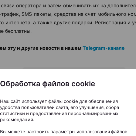
 связи оператора и затем обменивать их на дополните
-трафик, SMS-пакеты, средства на счет мобильного но
о интернета, а также другие подарки. Регистрация и у
е бесплатны.
м эту и другие новости в нашем
Telegram-канале
Следите за нами в соцсетях
Обработка файлов cookie
Наш сайт использует файлы cookie для обеспечения
удобства пользователей сайта, его улучшения, сбора
статистики и предоставления персонализированных
ЭФФЕКТИВНАЯ РЕКЛАМА НА САЙТЕ
рекомендаций.
Вы можете настроить параметры использования файлов