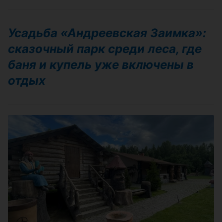
Усадьба «Андреевская Заимка»:
сказочный парк среди леса, где
баня и купель уже включены в
отдых