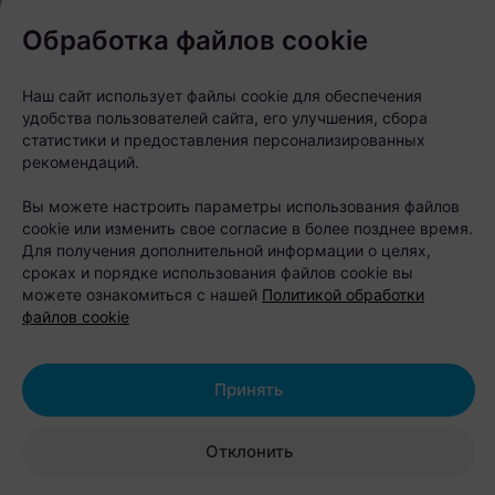
домашними питомцами, поэтому любимца можно
Обработка файлов cookie
взять с собой.
Наш сайт использует файлы cookie для обеспечения
Особенность «Парка Полянка» — большое
удобства пользователей сайта, его улучшения, сбора
количество развлечений. На территории работают
статистики и предоставления персонализированных
рекомендаций.
веревочный парк, лазертаг, арчеритаг, спортивные
площадки, детский городок и пляж. Любители
Вы можете настроить параметры использования файлов
cookie или изменить свое согласие в более позднее время.
отдыха на воде могут взять напрокат лодку,
Для получения дополнительной информации о целях,
катамаран, байдарку или сапборд и отправиться
сроках и порядке использования файлов cookie вы
исследовать Бульковский залив.
можете ознакомиться с нашей
Политикой обработки
файлов cookie
После активного дня можно расслабиться в
банном комплексе или арендовать беседку с
Принять
мангалом. Также здесь есть площадки для свадеб,
корпоративов, детских праздников и других
Отклонить
мероприятий.