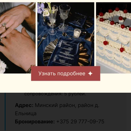
прокат велосипеда: 5 рублей за час, 20
рублей за день;
открытые спортивные площадки: от 40
до 360 рублей за час;
обзорная экскурсия по территории: 7
рублей с человека;
конференц-зал на 140 мест: 90 рублей
за час;
комната переговоров на 20 мест: 30
рублей за час;
обзорная экскурсия без
сопровождения: 5 рублей.
Адрес:
Минский район, район д.
Ельница
Бронирование:
+375 29 777-09-75