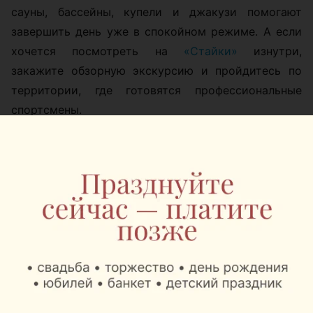
сауны, бассейны, купели и джакузи помогают
завершить день уже в спокойном режиме. А если
хочется посмотреть на
«Стайки»
изнутри,
закажите обзорную экскурсию и пройдитесь по
территории, где готовятся профессиональные
спортсмены.
Цены:
проживание: от 33 до 93 рублей с
человека за сутки;
питание, полный рацион на день: от 60
рублей с человека;
сауны и восстановительные
комплексы: от 75 до 200 рублей за
сеанс 2 часа;
беседка на день: открытая 50 рублей,
крытая 100 рублей;