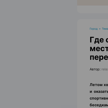
Город
•
Тема
Где 
мест
пере
Автор:
rel
Летом хо
и оказат
спортив
беседкам