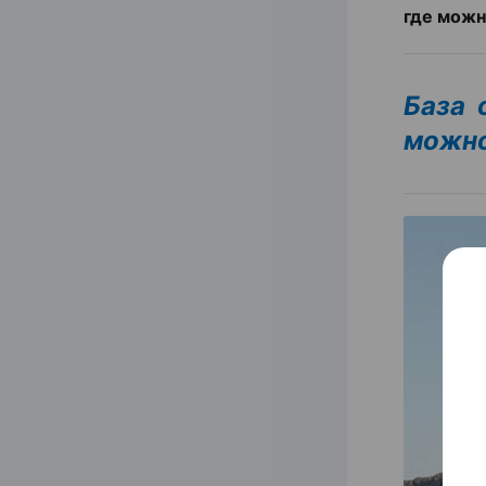
где можн
База 
можно