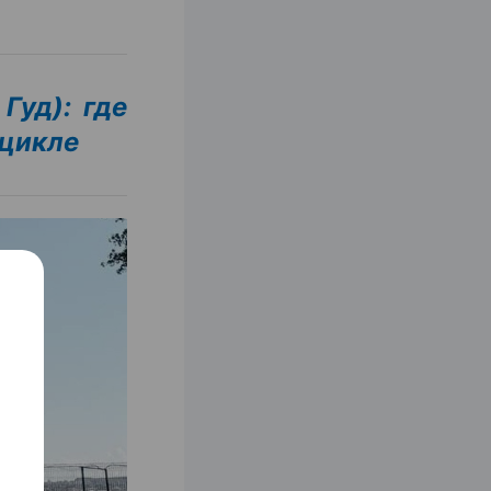
Гуд): где
оцикле