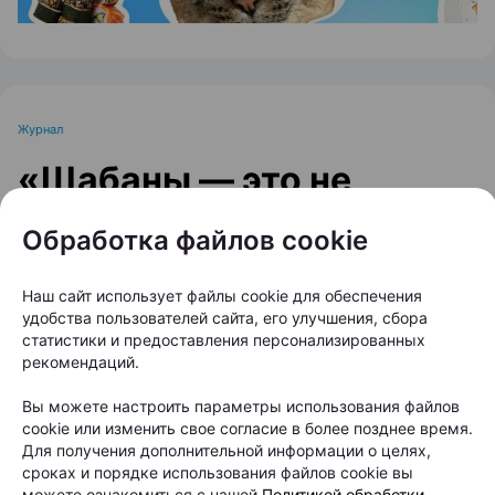
Журнал
«Шабаны — это не
просто адрес»: минский
Обработка файлов cookie
бренд выпустил
коллекцию о
Наш сайт использует файлы cookie для обеспечения
удобства пользователей сайта, его улучшения, сбора
легендарном районе
статистики и предоставления персонализированных
рекомендаций.
Автор:
relax.by, 06.08.2026
Вы можете настроить параметры использования файлов
cookie или изменить свое согласие в более позднее время.
Для получения дополнительной информации о целях,
Индустриальный колорит, панельки и эстетика
сроках и порядке использования файлов cookie вы
можете ознакомиться с нашей
Политикой обработки