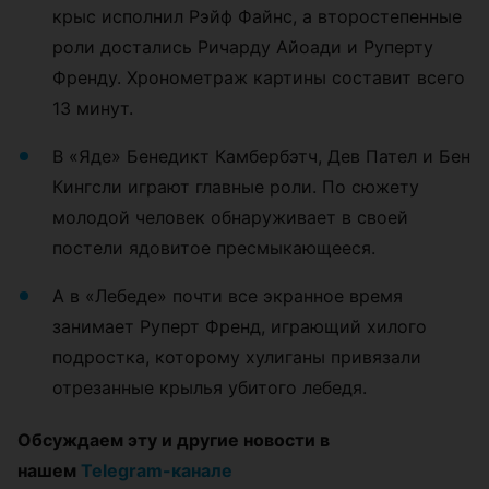
крыс исполнил Рэйф Файнс, а второстепенные
роли достались Ричарду Айоади и Руперту
Френду. Хронометраж картины составит всего
13 минут.
В «Яде» Бенедикт Камбербэтч, Дев Пател и Бен
Кингсли играют главные роли. По сюжету
молодой человек обнаруживает в своей
постели ядовитое пресмыкающееся.
А в «Лебеде» почти все экранное время
занимает Руперт Френд, играющий хилого
подростка, которому хулиганы привязали
отрезанные крылья убитого лебедя.
Обсуждаем эту и другие новости в
нашем
Telegram-канале