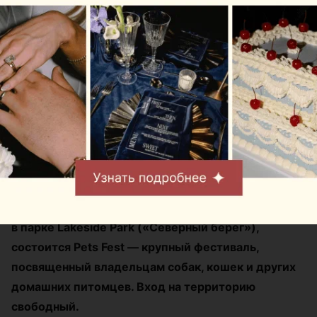
Журнал
В Минске на выходных
пройдет большой
фестиваль для
любителей животных
Автор:
relax.by, 07.08.2026
8 и 9 августа на берегу Цнянского водохранилища,
в парке Lakeside Park («Северный берег»),
состоится Pets Fest — крупный фестиваль,
посвященный владельцам собак, кошек и других
домашних питомцев. Вход на территорию
свободный.