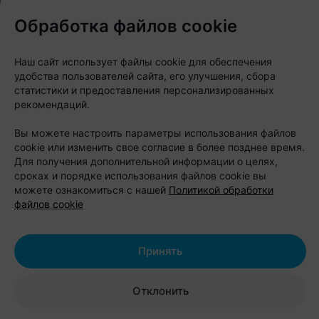
делает коллекцию особенной. На фоне глянцевых
фото, нейросетевых картинок и чрезмерной
Обработка файлов cookie
ретуши Шабаны остаются территорией настоящей,
неотретушированной реальности со своим
Наш сайт использует файлы cookie для обеспечения
удобства пользователей сайта, его улучшения, сбора
индустриальным характером.
статистики и предоставления персонализированных
рекомендаций.
Вы можете настроить параметры использования файлов
cookie или изменить свое согласие в более позднее время.
Для получения дополнительной информации о целях,
сроках и порядке использования файлов cookie вы
можете ознакомиться с нашей
Политикой обработки
файлов cookie
Принять
Отклонить