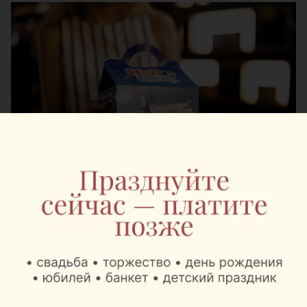
Все блюда и напитки готовят и собирают за
считаные минуты.
Виктория Данько, директор Mak.by: