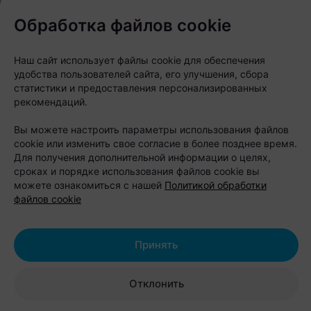
Обработка файлов cookie
Наш сайт использует файлы cookie для обеспечения
удобства пользователей сайта, его улучшения, сбора
статистики и предоставления персонализированных
рекомендаций.
Вы можете настроить параметры использования файлов
cookie или изменить свое согласие в более позднее время.
Для получения дополнительной информации о целях,
сроках и порядке использования файлов cookie вы
«В каждом городе есть места,
можете ознакомиться с нашей
Политикой обработки
которые попадают на открытки. И
файлов cookie
есть те, которые становятся
локальными мемами. В Минске это,
Принять
конечно, Шабаны. Район, о котором
знают даже те, кто никогда там не
Отклонить
был. Район, о котором придумано