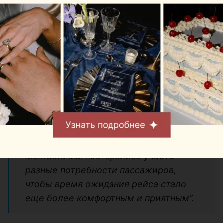
“Открытие Mak.Cafe в Национальном
аэропорту Минск стало особенным
этапом развития Mak.by. Каждый день
аэропорт объединяет тысячи людей,
которые отправляются в путешествия
или возвращаются домой. Мы рады,
что теперь можем стать частью этих
моментов, предложив гостям
привычный вкус, качественный кофе и
быстрое обслуживание. При
проектировании и строительстве
Mak.Cafe мы постарались учесть
разные потребности пассажиров,
чтобы время ожидания рейса стало
еще более комфортным и приятным”.