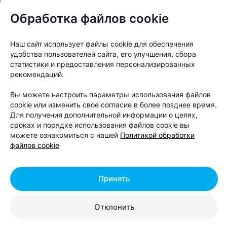
Обработка файлов cookie
«Мы знаем, как любить Минск во всем
его многообразии — не только за
Наш сайт использует файлы cookie для обеспечения
парадные фасады центра, но и за
удобства пользователей сайта, его улучшения, сбора
статистики и предоставления персонализированных
честный, брутальный характер
рекомендаций.
спальных и промышленных районов.
Наш город — это не только проспект
Вы можете настроить параметры использования файлов
cookie или изменить свое согласие в более позднее время.
Независимости и Троицкое
Для получения дополнительной информации о целях,
предместье. Это еще и Шабаны — со
сроках и порядке использования файлов cookie вы
можете ознакомиться с нашей
Политикой обработки
всеми их легендами, индустриальным
файлов cookie
характером, панельной эстетикой и
людьми, которые давно считают этот
Принять
район своим домом. Некоторые,
кажется, все еще воспринимают этот
Отклонить
район через устаревший образ
сурового „спальника" — и его точно