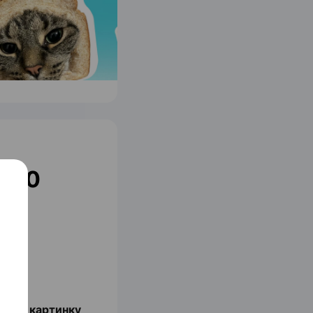
: 10
нить картинку