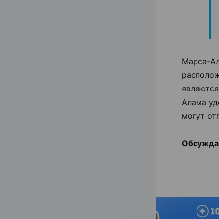
Марса-Ал
располож
являются
Алама уд
могут от
Обсуждае