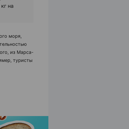
кг на
ого моря,
ательностью
ого, из Марса-
имер, туристы