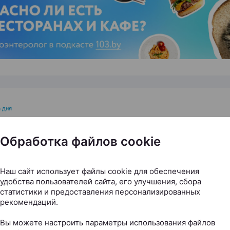
ЭФФЕКТИВНАЯ РЕКЛАМА НА САЙТЕ
 дня
отдохнуть в Беларуси летом
Обработка файлов cookie
 для отпуска, выходных и
загрузки
Наш сайт использует файлы cookie для обеспечения
удобства пользователей сайта, его улучшения, сбора
статистики и предоставления персонализированных
ax.by, 03.08.2026
рекомендаций.
Вы можете настроить параметры использования файлов
чется хотя бы на время выключить рабочие чаты, сме