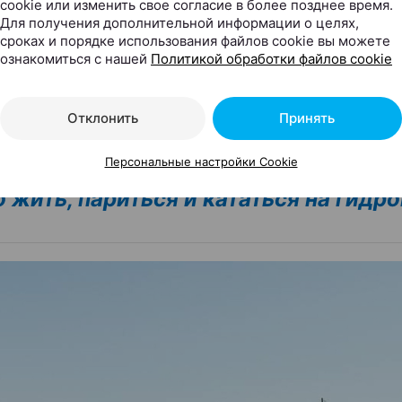
cookie или изменить свое согласие в более позднее время.
ься там, где вместо шума города слышны птицы, во
Для получения дополнительной информации о целях,
сроках и порядке использования файлов cookie вы можете
ной площадке. Собрали места для разного отдыха 
ознакомиться с нашей
Политикой обработки файлов cookie
и, банями, велопрогулками, пляжами, спортом, лесом
о просто выдохнуть.
Отклонить
Принять
Персональные настройки Cookie
отдыха на воде Robin Hood (Робин 
 жить, париться и кататься на гидр