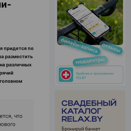
ни-
ЭФФЕКТИВНАЯ РЕКЛАМА НА САЙТЕ
я придется по
ла разместить
 на различных
орячий
 головном
ется, что
нового