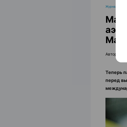
Журнал
Mak.
аэро
Mak.
Автор:
rel
Теперь п
перед вы
междуна