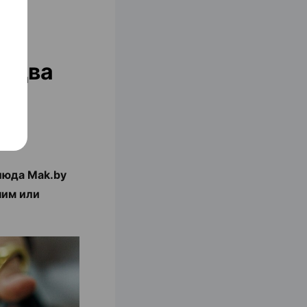
у два
люда Mak.by
ним или