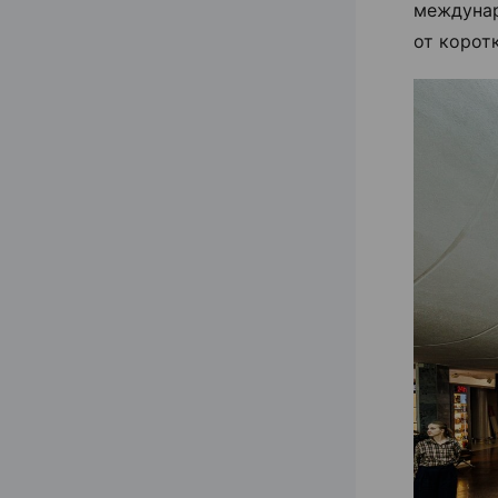
междунар
от корот