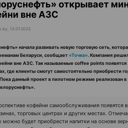
оруснефть» открывает ми
йни вне АЗС
x.by, 13.07.2023
нефть» начала развивать новую торговую сеть, котора
феманам Беларуси, сообщает
«Точка»
. Компания реши
ейни вне АЗС. Так называемые coffee points появятся
х, где клиенты смогут самостоятельно приобрести г
 Пока данный проект в пилотном режиме реализован в
елоруснефть».
рспективе кофейни самообслуживания появятся в
зинах, торговых центрах и других местах. Отмеча
х можно будет приобрести напитки на основе зер