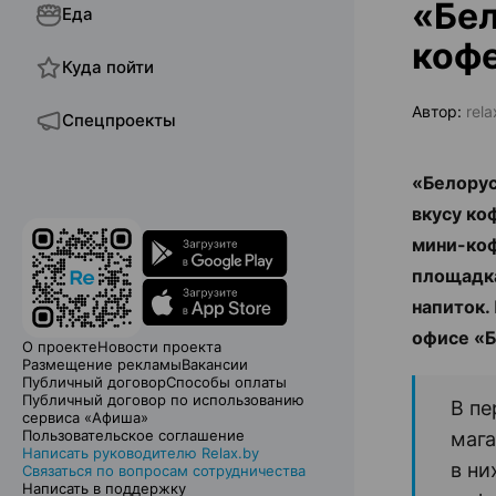
«Бел
Еда
кофе
Куда пойти
Автор:
rela
Спецпроекты
«Белорус
вкусу ко
мини-коф
площадка
напиток.
офисе «Б
О проекте
Новости проекта
Размещение рекламы
Вакансии
Публичный договор
Способы оплаты
Публичный договор по использованию
В пе
сервиса «Афиша»
Пользовательское соглашение
мага
Написать руководителю Relax.by
в ни
Связаться по вопросам сотрудничества
Написать в поддержку