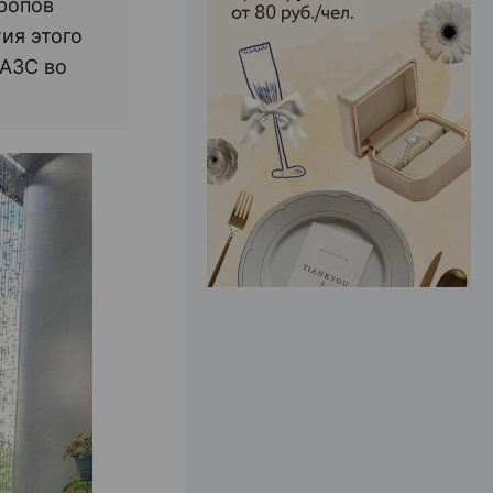
иропов
ия этого
 АЗС во
ЭФФЕКТИВНАЯ РЕКЛАМА НА САЙТЕ