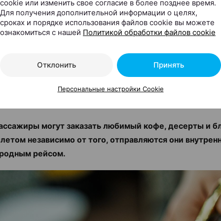
cookie или изменить свое согласие в более позднее время.
Для получения дополнительной информации о целях,
сроках и порядке использования файлов cookie вы можете
by теперь в Национальном
ознакомиться с нашей
Политикой обработки файлов cookie
порту: там открылись сраз
Cafe
Отклонить
Принять
Персональные настройки Cookie
ax.by, 07.08.2026
ассажиры могут заказать любимый кофе, десерты и б
летом независимо от того, отправляются они внутрен
родным рейсом.