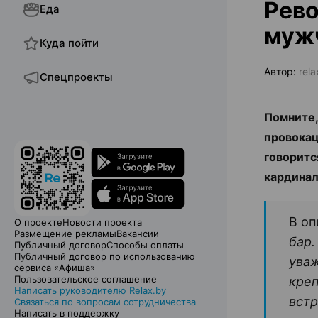
Рево
Еда
муж
Куда пойти
Автор:
rela
Спецпроекты
Помните,
провокац
говоритс
кардинал
В оп
О проекте
Новости проекта
Размещение рекламы
Вакансии
бар.
Публичный договор
Способы оплаты
Публичный договор по использованию
уваж
сервиса «Афиша»
Пользовательское соглашение
креп
Написать руководителю Relax.by
встр
Связаться по вопросам сотрудничества
Написать в поддержку