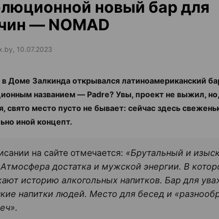
люционной новый бар для
чин — NOMAD
x.by, 10.07.2023
 в Доме Залкинда открывался латиноамериканский ба
ионным названием — Padre? Увы, проект не выжил, но,
я, свято место пусто не бывает: сейчас здесь свежен
ьно иной концепт.
исании на сайте отмечается:
«Брутальный и изыс
 Атмосфера достатка и мужской энергии. В кото
ают историю алкогольных напитков. Бар для ув
кие напитки людей. Место для бесед и «разнооб
еч».