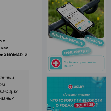
ЭФФЕКТИВНАЯ РЕКЛАМА НА САЙТЕ
р с
 как
ький NOMAD. И
канный
ром
ажающих
разных