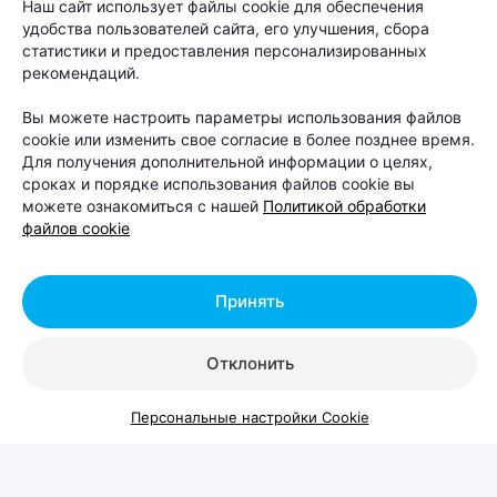
Наш сайт использует файлы cookie для обеспечения
любителей животных
удобства пользователей сайта, его улучшения, сбора
статистики и предоставления персонализированных
рекомендаций.
Автор:
relax.by, 07.08.2026
Вы можете настроить параметры использования файлов
cookie или изменить свое согласие в более позднее время.
8 и 9 августа на берегу Цнянского водохранилища,
Для получения дополнительной информации о целях,
в парке Lakeside Park («Северный берег»),
сроках и порядке использования файлов cookie вы
можете ознакомиться с нашей
Политикой обработки
состоится Pets Fest — крупный фестиваль,
файлов cookie
посвященный владельцам собак, кошек и других
домашних питомцев. Вход на территорию
Принять
свободный.
Отклонить
Персональные настройки Cookie