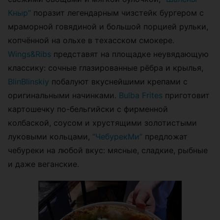
Кныр”
поразит легендарным чизстейк бургером с
мраморной говядиной и большой порцией рульки,
копчённой на ольхе в техасском смокере.
Wings&Ribs
представят на площадке неувядающую
классику: сочные глазированные рёбра и крылья,
BlinBlinskiy
побалуют вкуснейшими крепами с
оригинальными начинками.
Bulba Frites
приготовит
картошечку по-бельгийски с фирменной
колбаской, соусом и хрустящими золотистыми
луковыми кольцами,
“ЧебурекМи”
предложат
чебуреки на любой вкус: мясные, сладкие, рыбные
и даже веганские.