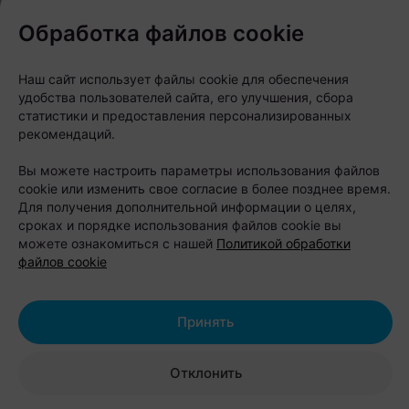
Обработка файлов cookie
Журнал
Наш сайт использует файлы cookie для обеспечения
В Минске на выходных
удобства пользователей сайта, его улучшения, сбора
статистики и предоставления персонализированных
пройдет большой
рекомендаций.
фестиваль для
Вы можете настроить параметры использования файлов
любителей животных
cookie или изменить свое согласие в более позднее время.
Для получения дополнительной информации о целях,
сроках и порядке использования файлов cookie вы
Автор:
relax.by, 07.08.2026
можете ознакомиться с нашей
Политикой обработки
файлов cookie
8 и 9 августа на берегу Цнянского водохранилища,
Принять
в парке Lakeside Park («Северный берег»),
состоится Pets Fest — крупный фестиваль,
Отклонить
посвященный владельцам собак, кошек и других
домашних питомцев. Вход на территорию