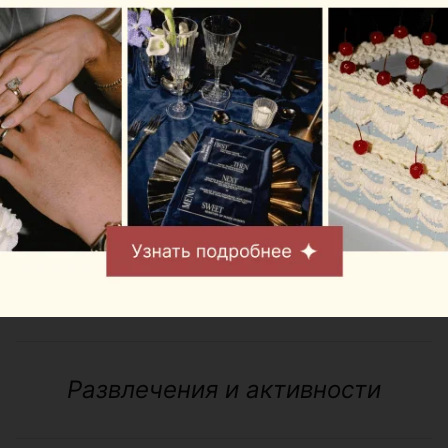
еще и в кальянной зоне.
На пивном споте Miller гостей будут ждать удобные
бочки и стол для бирпонга (позже в летнем сезоне
тут будут проводить активные игры), а сам бар
представит изобилие пенных напитков: целых 15
сортов пива, а также сидр, медовуха и
натуральный квас. Никакой бутылки – только
разливные напитки! В меню – сорта на любой вкус:
“Речицкое”, Staropramen, Affligem Blonde, Edelweiss,
“Жигули”, Krušovice, линейка “Волковской
пивоварни” и, конечно, сам Miller.
Развлечения и активности