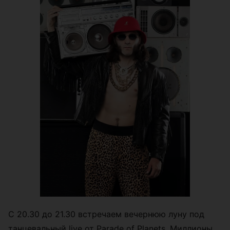
С 20.30 до 21.30 встречаем вечернюю луну под
танцевальный live от Parade of Planets. Миллионы