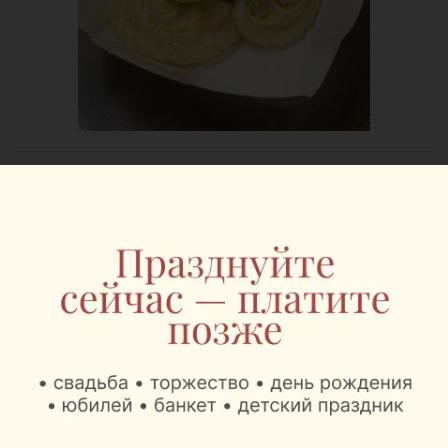
Мультибрендовый бар от Miller –
на одной волне с лучшими идеями
На
“Лучшей улице”
всегда будет, куда сходить
вечерком дружной компанией. На площадке
заработает мультибрендовый пивной бар от Miller,
который является бренд-абмассадором площадки.
А почилить под музыкальный вайб можно будет