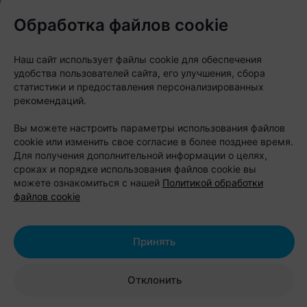
Обработка файлов cookie
Что будет в программе?
Наш сайт использует файлы cookie для обеспечения
удобства пользователей сайта, его улучшения, сбора
За два дня гостей ждет насыщенная программа:
статистики и предоставления персонализированных
рекомендаций.
шоу-конкурсы на самый оригинальный костюм
Вы можете настроить параметры использования файлов
питомца и самое запоминающееся
cookie или изменить свое согласие в более позднее время.
выступление четвероногих участников;
Для получения дополнительной информации о целях,
соревнования и показательные номера по
сроках и порядке использования файлов cookie вы
аджилити, фрисби и другим кинологическим
можете ознакомиться с нашей
Политикой обработки
дисциплинам;
файлов cookie
мастер-классы и спортивные активности для
животных;
Принять
образовательный лекторий с ветеринарами,
кинологами и зоопсихологами;
Отклонить
бьюти-зона с профессиональными грумерами;