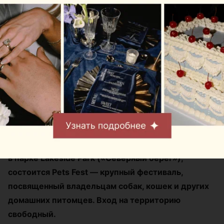
Журнал
В Минске на выходных
пройдет большой
фестиваль для
любителей животных
Автор:
relax.by, 07.08.2026
8 и 9 августа на берегу Цнянского водохранилища,
в парке Lakeside Park («Северный берег»),
состоится Pets Fest — крупный фестиваль,
посвященный владельцам собак, кошек и других
домашних питомцев. Вход на территорию
свободный.