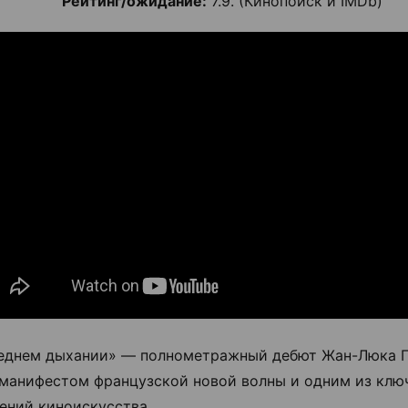
Рейтинг/ожидание:
7.9. (Кинопоиск и IMDb)
еднем дыхании» — полнометражный дебют Жан-Люка Г
манифестом французской новой волны и одним из клю
ений киноискусства.