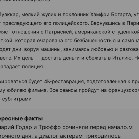
уаккар, мелкий жулик и поклонник Хамфри Богарта, у
т преследующего его полицейского. Вернувшись в Пари
ляет отношения с Патрисией, американской студентко
ткой, которая очарована его безбашенностью и самон
одят дни, воруя машины, занимаясь любовью и разгов
свете. Их цель — достать деньги и сбежать в Италию. Н
ападает полиция…
ироваться будет 4К-реставрация, подготовленная к п
му юбилею фильма. Все сеансы пройдут на французско
 субтитрами
ересные факты
арий Годар и Трюффо сочиняли перед начало.м
очного дня, а диалог актерам приходилось