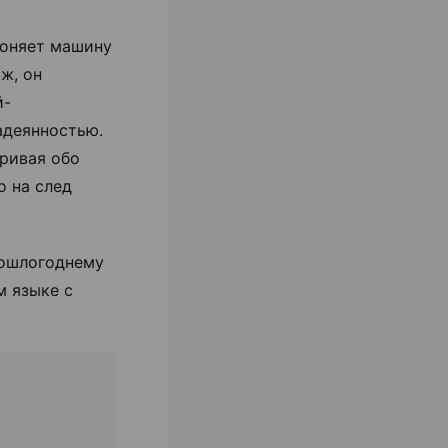
гоняет машину
ж, он
й-
адеянностью.
аривая обо
о на след
рошлогоднему
м языке с