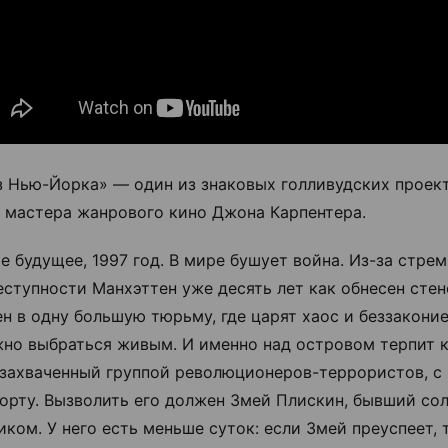
з Нью-Йорка» — один из знаковых голливудских проек
т мастера жанрового кино Джона Карпентера.
е будущее, 1997 год. В мире бушует война. Из-за стре
еступности Манхэттен уже десять лет как обнесен стен
н в одну большую тюрьму, где царят хаос и беззаконие
но выбраться живым. И именно над островом терпит 
 захваченный группой революционеров-террористов, с
орту. Вызволить его должен Змей Плискин, бывший сол
иком. У него есть меньше суток: если Змей преуспеет, 