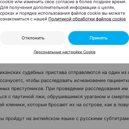
cookie или изменить свое согласие в более позднее время.
Для получения дополнительной информации о целях,
сроках и порядке использования файлов cookie вы можете
ознакомиться с нашей
Политикой обработки файлов cookie
та выходит в повторный прокат на большие экраны зна
Отклонить
Принять
«Остров проклятых» (Shutter Island): экранизация рома
от режиссера Мартина Скорсезе с Леонардо ДиКаприо
Персональные настройки Cookie
и Беном Кингсли в главных ролях. А пока вспоминаем с
иканских судебных пристава отправляются на один из 
ссачусетс, чтобы расследовать исчезновение пациентк
ных преступников. При проведении расследования им
ься с паутиной лжи, обрушившимся ураганом и смерт
ей клиники, которые бросают их на острове, как в лову
сы пройдут на английском языке с русскими субтитрам