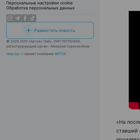
Персональные настройки cookie
Обработка персональных данных
Разместить новость
© 2026 ООО «Артокс Лаб», УНП 191700409,
регистрирующий орган - Минский горисполком
relax.by
— проект компании
ARTOX
«На посл
ставший 
произвед