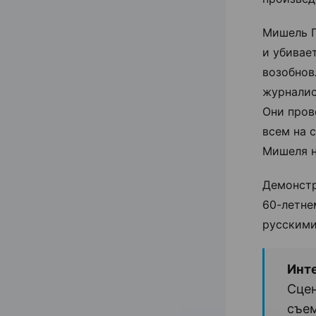
Мишель П
и убивае
возобнов
журналис
Они пров
всем на 
Мишеля н
Демонстр
60-летне
русскими
Инт
Сцен
съем