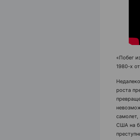
«Побег и
1980-х о
Недалеко
роста пр
превраще
невозмож
самолет,
США на б
преступн