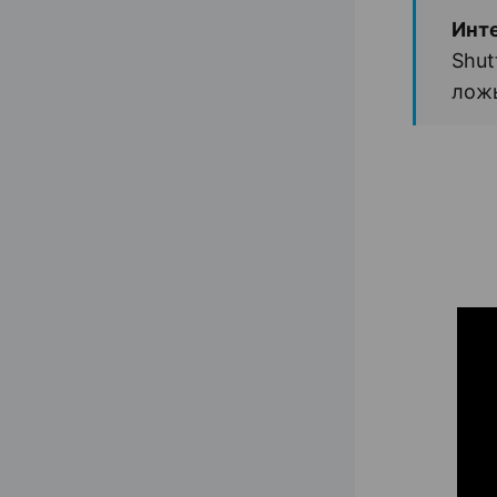
Инт
Shut
ложь