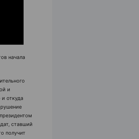
тов начала
мительного
ой и
 и откуда
крушение
 президентом
дат, ставший
то получит