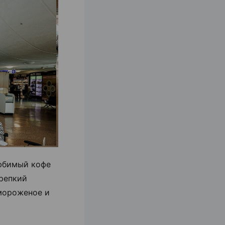
любимый кофе
крепкий
 мороженое и