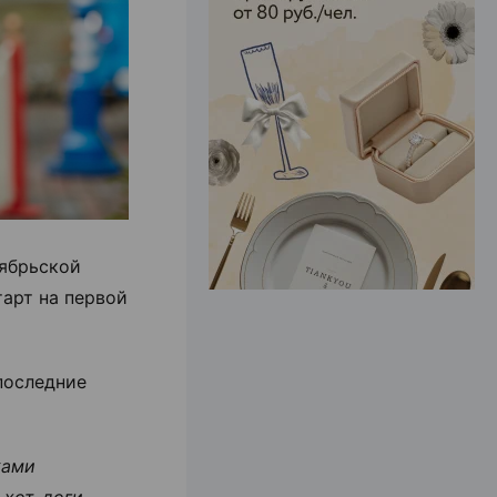
ЭФФЕКТИВНАЯ РЕКЛАМА НА САЙТЕ
тябрьской
тарт на первой
последние
ками
 хот-доги,