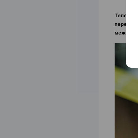
Теперь п
перед вы
междуна