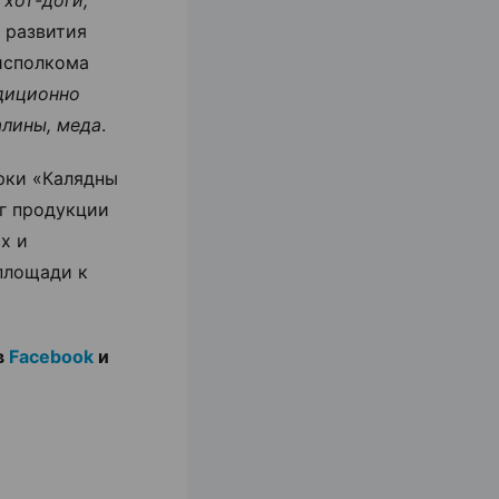
а развития
исполкома
адиционно
алины, меда
.
рки «Калядны
кг продукции
х и
площади к
в
Facebook
и