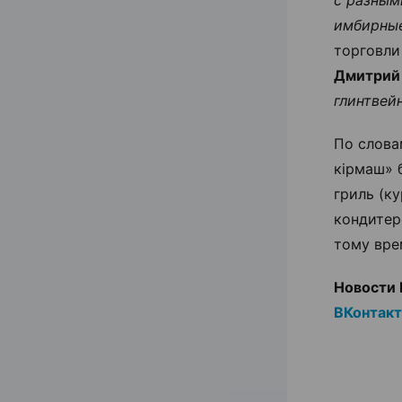
имбирные
торговли
Дмитрий
глинтвей
По слова
кiрмаш» 
гриль (к
кондитер
тому вре
Новости 
ВКонтак