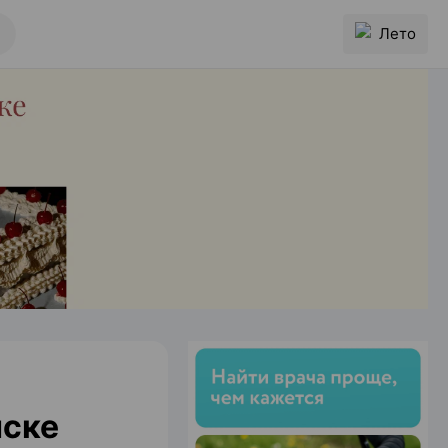
Лето
нске