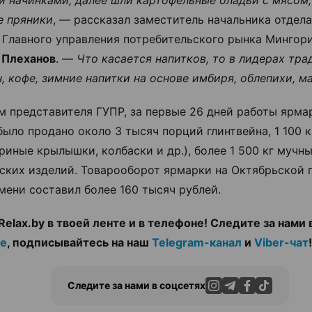
 пряники
, — рассказал заместитель начальника отдел
 Главного управления потребительского рынка Мингор
 Плеханов
. —
Что касается напитков, то в лидерах тр
н, кофе, зимние напитки на основе имбиря, облепихи, м
м представителя ГУПР, за первые 26 дней работы ярма
было продано около 3 тысяч порций глинтвейна, 1 100 
уриные крылышки, колбаски и др.), более 1 500 кг мучны
ских изделий. Товарооборот ярмарки на Октябрьской 
мени составил более 160 тысяч рублей.
Relax.by в твоей ленте и в телефоне! Следите за нами 
те
, подписывайтесь на наш
Telegram-канал
и
Viber-чат
!
Следите за нами в соцсетях