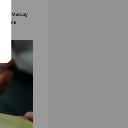
люда Mak.by
ним или