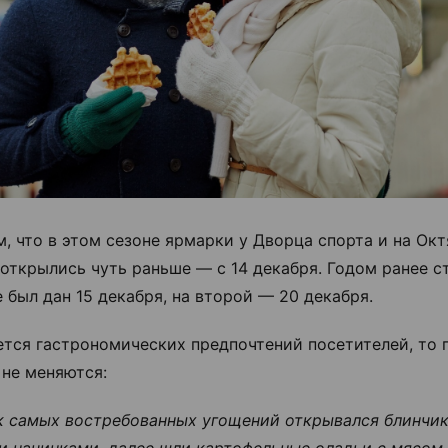
, что в этом сезоне ярмарки у Дворца спорта и на Ок
открылись чуть раньше — с 14 декабря. Годом ранее с
 был дан 15 декабря, на второй — 20 декабря.
ется гастрономических предпочтений посетителей, то 
 не меняются:
к самых востребованных угощений открывался блинчи
и начинками, далее шли картофельные оладьи с мясом,