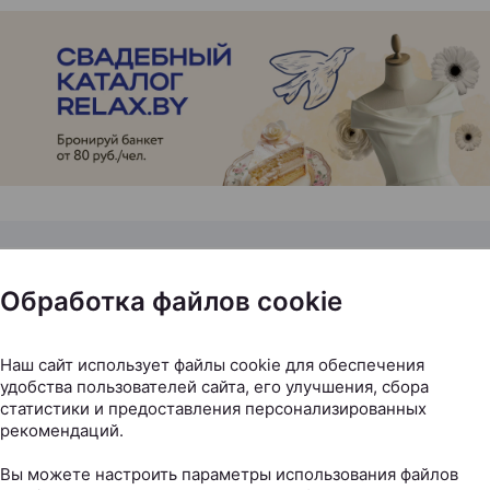
ЭФФЕКТИВНАЯ РЕКЛАМА НА САЙТЕ
Обработка файлов cookie
by теперь в Национальном
Наш сайт использует файлы cookie для обеспечения
порту: там открылись сраз
удобства пользователей сайта, его улучшения, сбора
Cafe
статистики и предоставления персонализированных
рекомендаций.
Вы можете настроить параметры использования файлов
ax.by, 07.08.2026