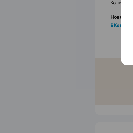
Количест
Новости 
ВКонтак