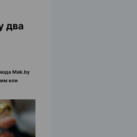
у два
люда Mak.by
ним или