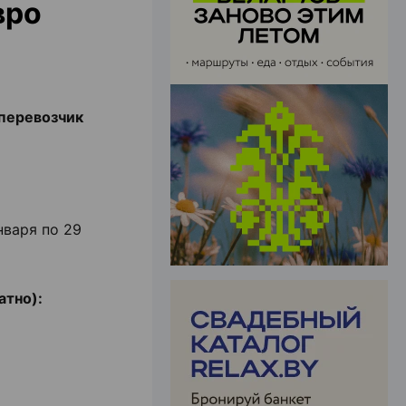
вро
ЭФФЕКТИВНАЯ РЕКЛАМА НА САЙТЕ
перевозчик
нваря по 29
атно):