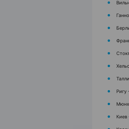
Виль
Ганно
Берл
Фран
Сток
Хель
Талли
Ригу 
Мюнх
Киев 