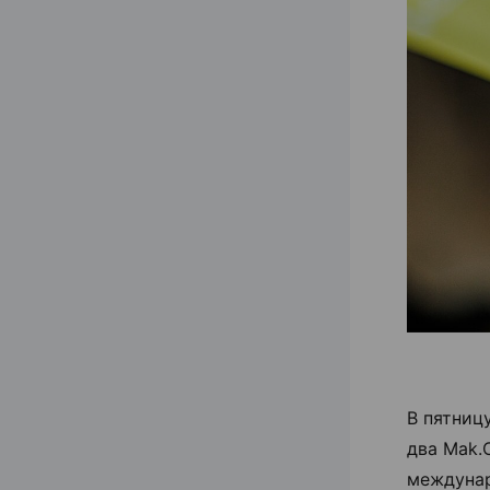
В пятниц
два Mak.
междунар