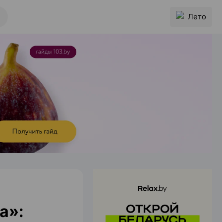
Лето
а»: