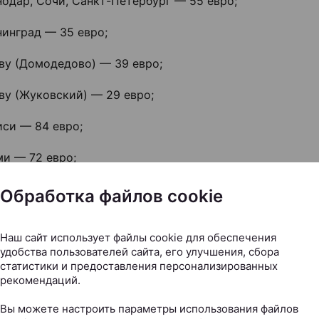
одар, Сочи, Санкт-Петербург — 55 евро;
нинград — 35 евро;
ву (Домодедово) — 39 евро;
ву (Жуковский) — 29 евро;
иси — 84 евро;
ми — 72 евро;
— 124 евро;
Обработка файлов cookie
н — 110 евро;
Наш сайт использует файлы cookie для обеспечения
бад — 104 евро.
удобства пользователей сайта, его улучшения, сбора
статистики и предоставления персонализированных
рекомендаций.
иям акции, возвращать билеты или изменять даты поез
в пункт назначения по акционным квиткам можно тольк
Вы можете настроить параметры использования файлов