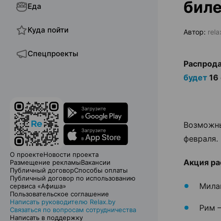
биле
Еда
Куда пойти
Автор:
rela
Спецпроекты
Распрода
будет
16 
Возможны
февраля.
О проекте
Новости проекта
Акция ра
Размещение рекламы
Вакансии
Публичный договор
Способы оплаты
Публичный договор по использованию
Мила
сервиса «Афиша»
Пользовательское соглашение
Написать руководителю Relax.by
Рим —
Связаться по вопросам сотрудничества
Написать в поддержку