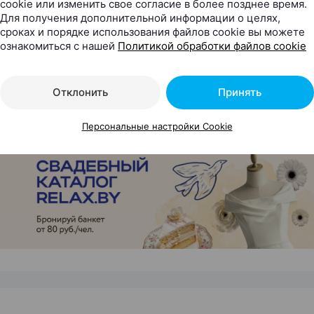
cookie или изменить свое согласие в более позднее время.
во билетов ограничено.
Для получения дополнительной информации о целях,
сроках и порядке использования файлов cookie вы можете
Relax.by в твоей ленте и в телефоне! Следите за нами 
ознакомиться с нашей
Политикой обработки файлов cookie
те
, подписывайтесь на наш
Telegram-канал
и
Viber-чат
!
Отклонить
Принять
Следите за нами в соцсетях
Персональные настройки Cookie
ЭФФЕКТИВНАЯ РЕКЛАМА НА САЙТЕ