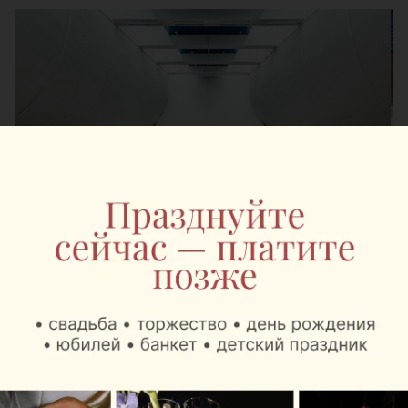
В зоне вылета региональных рейсов пассажиры
могут выпить любимый кофе «Наша Кава»,
капучино, латте и попробовать МакКофе – самый
крепкий напиток в кофейной линейке Mak.by. А
также выбрать десерты, мороженое и свежую