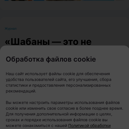
Журнал
«Шабаны — это не
просто адрес»: минский
Обработка файлов cookie
бренд выпустил
коллекцию о
Наш сайт использует файлы cookie для обеспечения
удобства пользователей сайта, его улучшения, сбора
легендарном районе
статистики и предоставления персонализированных
рекомендаций.
Автор:
relax.by, 06.08.2026
Вы можете настроить параметры использования файлов
cookie или изменить свое согласие в более позднее время.
Для получения дополнительной информации о целях,
Индустриальный колорит, панельки и эстетика
сроках и порядке использования файлов cookie вы
района Минска превратились в принты на
можете ознакомиться с нашей
Политикой обработки