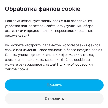
расположена на берегу Бульковского залива, в
Обработка файлов cookie
окружении леса, всего в 15 минутах езды от
Бреста.
Наш сайт использует файлы cookie для обеспечения
удобства пользователей сайта, его улучшения, сбора
Для проживания предлагают семейные коттеджи,
статистики и предоставления персонализированных
дуплексы и уютные бунгало с террасами,
рекомендаций.
оборудованными кухнями и зонами барбекю.
Вы можете настроить параметры использования файлов
Большинство домиков подходят для отдыха с
cookie или изменить свое согласие в более позднее время.
домашними питомцами, поэтому любимца можно
Для получения дополнительной информации о целях,
сроках и порядке использования файлов cookie вы
взять с собой.
можете ознакомиться с нашей
Политикой обработки
файлов cookie
Особенность «Парка Полянка» — большое
количество развлечений. На территории работают
веревочный парк, лазертаг, арчеритаг, спортивные
Принять
площадки, детский городок и пляж. Любители
отдыха на воде могут взять напрокат лодку,
Отклонить
катамаран, байдарку или сапборд и отправиться