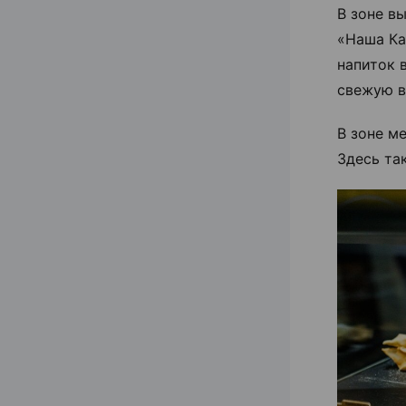
В зоне в
«Наша Ка
напиток 
свежую в
В зоне м
Здесь та