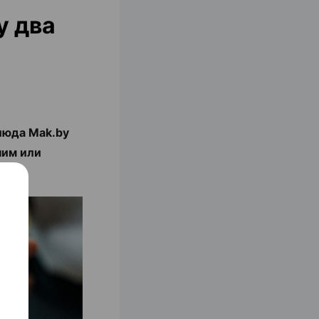
у два
люда Mak.by
ним или