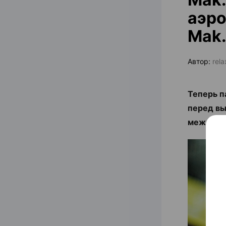
аэро
Mak.
Автор:
rel
Теперь п
перед вы
междуна