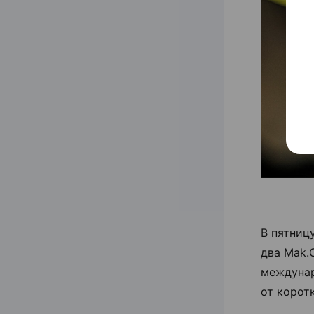
В пятниц
два Mak.
междунар
от корот