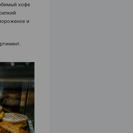
любимый кофе
крепкий
 мороженое и
ртимент.