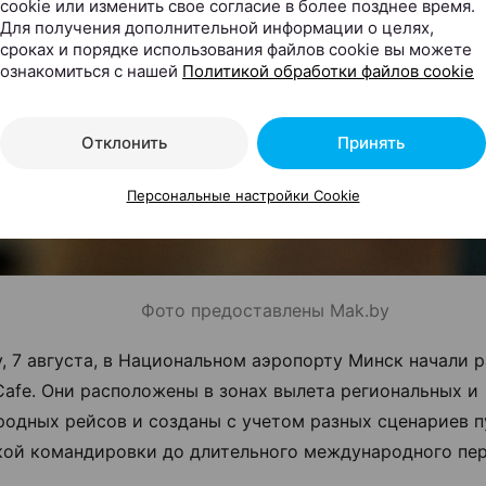
cookie или изменить свое согласие в более позднее время.
Для получения дополнительной информации о целях,
сроках и порядке использования файлов cookie вы можете
ознакомиться с нашей
Политикой обработки файлов cookie
Отклонить
Принять
Персональные настройки Cookie
Фото предоставлены Mak.by
у, 7 августа, в Национальном аэропорту Минск начали р
Cafe. Они расположены в зонах вылета региональных и
одных рейсов и созданы с учетом разных сценариев п
кой командировки до длительного международного пер