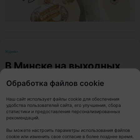
Журнал
В Минске на выходных
пройдет большой
Обработка файлов cookie
фестиваль для
любителей животных
Наш сайт использует файлы cookie для обеспечения
удобства пользователей сайта, его улучшения, сбора
статистики и предоставления персонализированных
Автор:
relax.by, 07.08.2026
рекомендаций.
Вы можете настроить параметры использования файлов
8 и 9 августа на берегу Цнянского водохранилища,
cookie или изменить свое согласие в более позднее время.