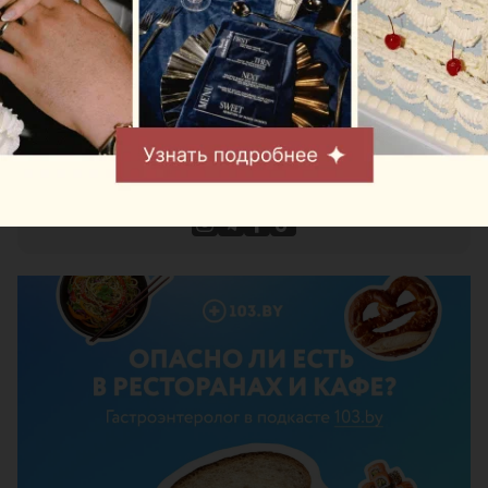
Новости Relax.by в твоей ленте и в телефоне!
Следите за нами в
Facebook
и
ВКонтакте
,
подписывайтесь на наш
Telegram-канал
и
Viber-
чат
!
Следите за нами в соцсетях
ЭФФЕКТИВНАЯ РЕКЛАМА НА САЙТЕ