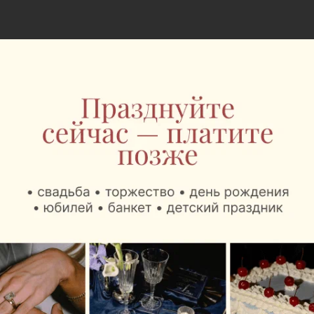
К слову, шведская сеть — активный борец за права
животных. Ранее IKEA размещала в своих
магазинах баннеры с призывом брать животных из
приютов.