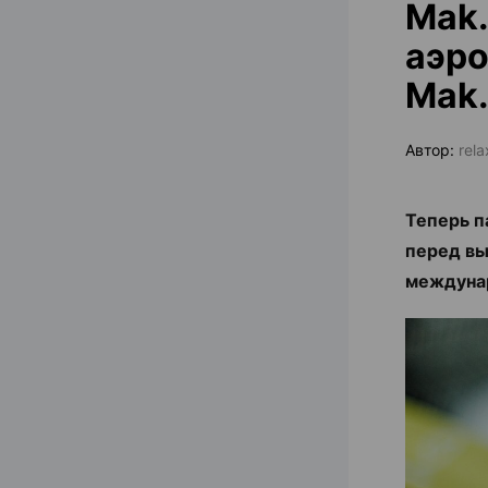
Mak.
аэро
Mak.
Автор:
rel
Теперь п
перед вы
междуна