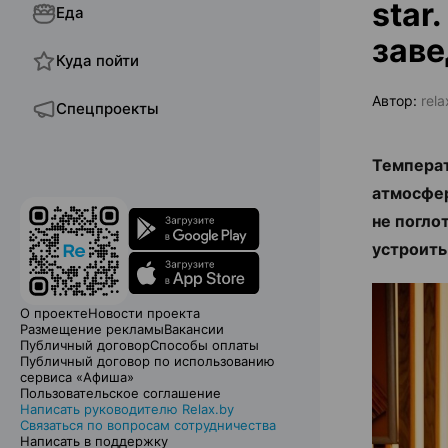
star
Еда
заве
Куда пойти
Автор:
rela
Спецпроекты
Температ
атмосфер
не погло
устроить
О проекте
Новости проекта
Размещение рекламы
Вакансии
Публичный договор
Способы оплаты
Публичный договор по использованию
сервиса «Афиша»
Пользовательское соглашение
Написать руководителю Relax.by
Связаться по вопросам сотрудничества
Написать в поддержку