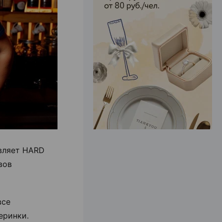
ЭФФЕКТИВНАЯ РЕКЛАМА НА САЙТЕ
вляет HARD
вов
все
еринки.