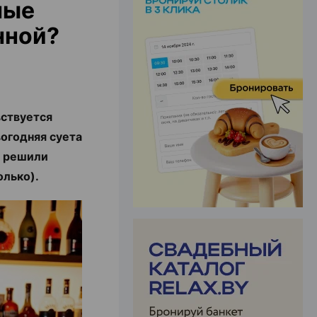
ные
нной?
ЭФФЕКТИВНАЯ РЕКЛАМА НА САЙТЕ
вствуется
огодняя суета
ой решили
олько).