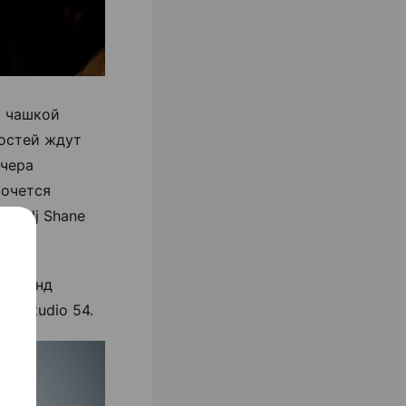
а чашкой
остей ждут
ечера
хочется
 с dj Shane
 уикенд
а Studio 54.