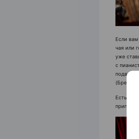
Если вам
чая или 
уже став
с пианис
подвигат
(Брест) в
Есть при
припасен