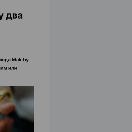
у два
люда Mak.by
ним или