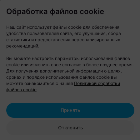
Обработка файлов cookie
Наш сайт использует файлы cookie для обеспечения
удобства пользователей сайта, его улучшения, сбора
статистики и предоставления персонализированных
рекомендаций.
Вы можете настроить параметры использования файлов
cookie или изменить свое согласие в более позднее время.
Если хочется совместить отдых на природе с
Для получения дополнительной информации о целях,
сроках и порядке использования файлов cookie вы
активными развлечениями, стоит обратить
можете ознакомиться с нашей
Политикой обработки
внимание на базу отдыха «Парк Полянка». Она
файлов cookie
расположена на берегу Бульковского залива, в
окружении леса, всего в 15 минутах езды от
Принять
Бреста.
Отклонить
Для проживания предлагают семейные коттеджи,
дуплексы и уютные бунгало с террасами,