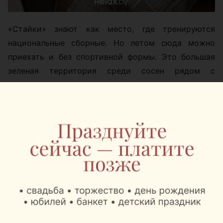
«Стайки» знают как место, где тренируются
национальные сборные. Но летом сюда можно
приехать и без спортивной формы. Это большая
зеленая территория среди сосен рядом с
водоемом, где легко можно провести приятно
летние дни.
Главная фишка места в том, что здесь все собрано
на одной территории. Проживание, питание,
спортивные площадки, восстановительный
комплекс, беседки, прокат велосипедов, детские
зоны и экскурсии по спортивной базе. Можно
приехать семьей на выходные, устроить активный
день с друзьями или организовать корпоратив с
тренировками и отдыхом на природе.