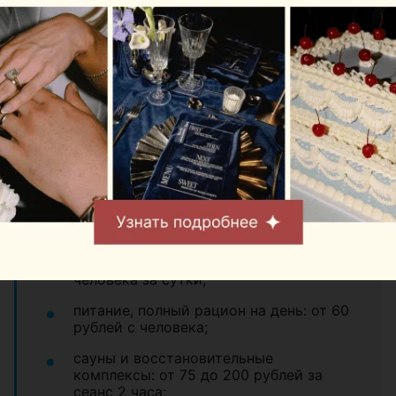
Также можно переключиться на восстановление:
сауны, бассейны, купели и джакузи помогают
завершить день уже в спокойном режиме. А если
хочется посмотреть на
«Стайки»
изнутри,
закажите обзорную экскурсию и пройдитесь по
территории, где готовятся профессиональные
спортсмены.
Цены:
проживание: от 33 до 93 рублей с
человека за сутки;
питание, полный рацион на день: от 60
рублей с человека;
сауны и восстановительные
комплексы: от 75 до 200 рублей за
сеанс 2 часа;