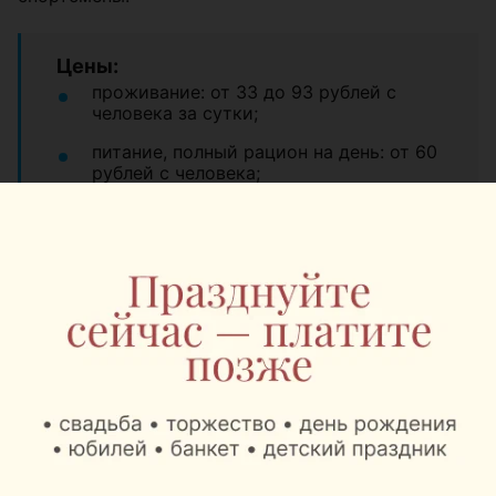
Цены:
проживание: от 33 до 93 рублей с
человека за сутки;
питание, полный рацион на день: от 60
рублей с человека;
сауны и восстановительные
комплексы: от 75 до 200 рублей за
сеанс 2 часа;
беседка на день: открытая 50 рублей,
крытая 100 рублей;
прокат велосипеда: 5 рублей за час, 20
рублей за день;
открытые спортивные площадки: от 40
до 360 рублей за час;
обзорная экскурсия по территории: 7
рублей с человека;