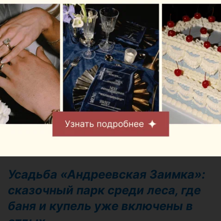
конференц-зал на 140 мест: 90 рублей
за час;
комната переговоров на 20 мест: 30
рублей за час;
обзорная экскурсия без
сопровождения: 5 рублей.
Адрес:
Минский район, район д.
Ельница
Бронирование:
+375 29 777-09-75
Усадьба «Андреевская Заимка»:
сказочный парк среди леса, где
баня и купель уже включены в