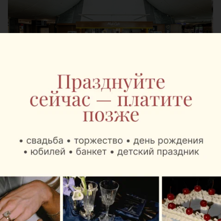
В зоне вылета региональных рейсов пассажиры
могут выпить любимый кофе «Наша Кава»,
капучино, латте и попробовать МакКофе – самый
крепкий напиток в кофейной линейке Mak.by. А
также выбрать десерты, мороженое и свежую
выпечку собственного производства.
В зоне международных рейсов гостей ждет более
широкий ассортимент. Здесь также предлагают
картофель фри и куриные снеки.