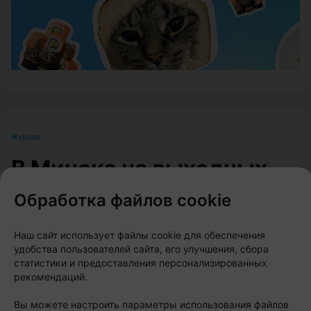
Журнал
В Минске на выходных
пройдет большой
Обработка файлов cookie
фестиваль для
Наш сайт использует файлы cookie для обеспечения
любителей животных
удобства пользователей сайта, его улучшения, сбора
статистики и предоставления персонализированных
рекомендаций.
Автор:
relax.by, 07.08.2026
Вы можете настроить параметры использования файлов