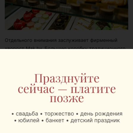
Отдельного внимания заслуживает фирменный
хворост Mak.by. Большую коробку традиционного
белорусского десерта удобно взять с собой в
полет или привезти в качестве вкусного подарка
из Беларуси.