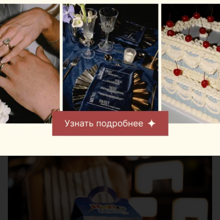
Для маленьких путешественников в аэропорту
можно приобрести Кидс Мил в эксклюзивной
упаковке, созданной совместно Mak.by и Belavia.
Дополнительно организована творческая зона с
раскрасками и мелками, где дети смогут
интересно провести время в ожидании рейса.