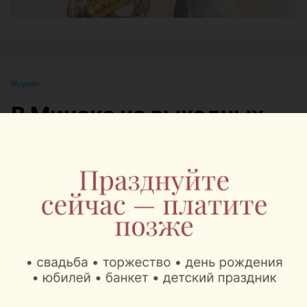
Журнал
В Минске на выходных
пройдет большой
фестиваль для
любителей животных
Автор:
relax.by, 07.08.2026
8 и 9 августа на берегу Цнянского водохранилища,
в парке Lakeside Park («Северный берег»),
состоится Pets Fest — крупный фестиваль,