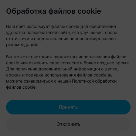
Обработка файлов cookie
Наш сайт использует файлы cookie для обеспечения
удобства пользователей сайта, его улучшения, сбора
«Мы знаем, как любить Минск во всем
статистики и предоставления персонализированных
рекомендаций.
его многообразии — не только за
парадные фасады центра, но и за
Вы можете настроить параметры использования файлов
cookie или изменить свое согласие в более позднее время.
честный, брутальный характер
Для получения дополнительной информации о целях,
спальных и промышленных районов.
сроках и порядке использования файлов cookie вы
Наш город — это не только проспект
можете ознакомиться с нашей
Политикой обработки
файлов cookie
Независимости и Троицкое
предместье. Это еще и Шабаны — со
всеми их легендами, индустриальным
Принять
характером, панельной эстетикой и
людьми, которые давно считают этот
Отклонить
район своим домом. Некоторые,