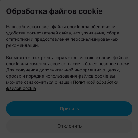
Обработка файлов cookie
Особенность «Парка Полянка» — большое
количество развлечений. На территории работают
Наш сайт использует файлы cookie для обеспечения
веревочный парк, лазертаг, арчеритаг, спортивные
удобства пользователей сайта, его улучшения, сбора
площадки, детский городок и пляж. Любители
статистики и предоставления персонализированных
рекомендаций.
отдыха на воде могут взять напрокат лодку,
катамаран, байдарку или сапборд и отправиться
Вы можете настроить параметры использования файлов
cookie или изменить свое согласие в более позднее время.
исследовать Бульковский залив.
Для получения дополнительной информации о целях,
сроках и порядке использования файлов cookie вы
После активного дня можно расслабиться в
можете ознакомиться с нашей
Политикой обработки
банном комплексе или арендовать беседку с
файлов cookie
мангалом. Также здесь есть площадки для свадеб,
корпоративов, детских праздников и других
Принять
мероприятий.
Отклонить
Стоимость проживания: