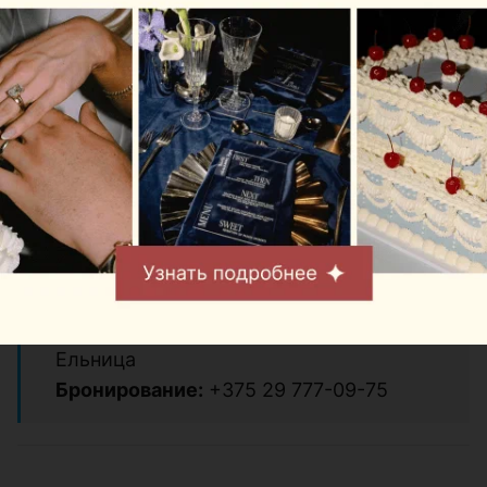
открытые спортивные площадки: от 40
до 360 рублей за час;
обзорная экскурсия по территории: 7
рублей с человека;
конференц-зал на 140 мест: 90 рублей
за час;
комната переговоров на 20 мест: 30
рублей за час;
обзорная экскурсия без
сопровождения: 5 рублей.
Адрес:
Минский район, район д.
Ельница
Бронирование:
+375 29 777-09-75