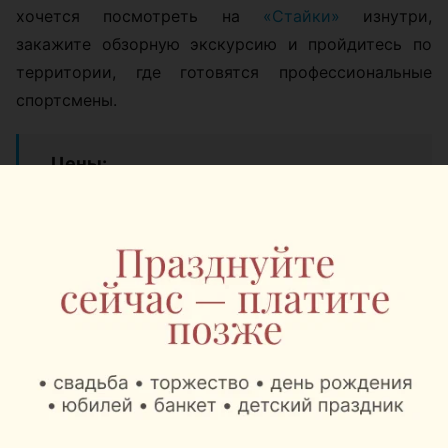
хочется посмотреть на
«Стайки»
изнутри,
закажите обзорную экскурсию и пройдитесь по
территории, где готовятся профессиональные
спортсмены.
Цены:
проживание: от 33 до 93 рублей с
человека за сутки;
питание, полный рацион на день: от 60
рублей с человека;
сауны и восстановительные
комплексы: от 75 до 200 рублей за
сеанс 2 часа;
беседка на день: открытая 50 рублей,
крытая 100 рублей;
прокат велосипеда: 5 рублей за час, 20
рублей за день;