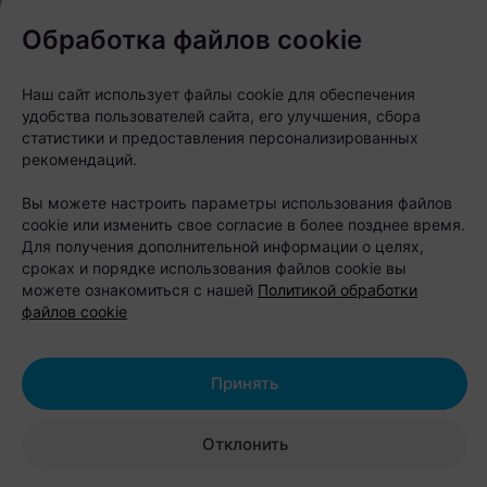
полноценную мобильную сцену, внутри которой и
Обработка файлов cookie
будут работать диджеи. Именно эта фура-сцена и
приедет в Минск в день мероприятия.
Наш сайт использует файлы cookie для обеспечения
Кто выступит?
удобства пользователей сайта, его улучшения, сбора
статистики и предоставления персонализированных
рекомендаций.
Программа вечера расписана по часам:
Вы можете настроить параметры использования файлов
17:00–19:00 – DJ Rikaya;
cookie или изменить свое согласие в более позднее время.
Для получения дополнительной информации о целях,
19:00–21:00 – DJ Sahar;
сроках и порядке использования файлов cookie вы
21:00–22:00 – хедлайнеры Police in Paris.
можете ознакомиться с нашей
Политикой обработки
файлов cookie
Police in Paris
– дуэт минчан Влада Ковчука и Влада
Кульбицкого, чья музыка сегодня звучит далеко за
Принять
пределами Беларуси. Трек ребят попал в
голливудский фильм «Плохая девочка» с Николь
Отклонить
Кидман и Антонио Бандерасом, а техно-версия