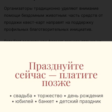
Организаторы традиционно уделяют внимание
помощи бездомным животным: часть средств от
продажи квест-карт направят на поддержку
профильных благотворительных инициатив.
Pets Fest задуман как формат летнего отдыха на
свежем воздухе, где можно получить полезные
знания от экспертов, провести время с семьей и
питомцем и познакомиться с миром животных
ближе.
Что: Pets Fest 2026
Когда: 8–9 августа 2026 года
Где: Lakeside Park, г. Минск, ул. Дисенская, 2П,
побережье Цнянского водохранилища
Вход: свободный