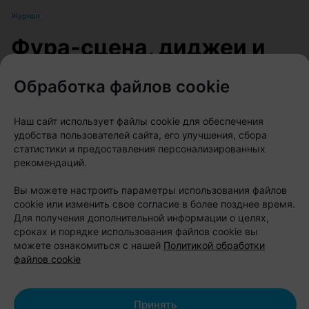
Журнал
Фура-сцена, диджеи и
закат у Национальной
Обработка файлов cookie
библиотеки: в Минске в
пятницу пройдет
Наш сайт использует файлы cookie для обеспечения
удобства пользователей сайта, его улучшения, сбора
вечеринка ALFA SUNSET
статистики и предоставления персонализированных
рекомендаций.
Автор:
relax.by, 06.08.2026
Вы можете настроить параметры использования файлов
cookie или изменить свое согласие в более позднее время.
Для получения дополнительной информации о целях,
Уже в эту пятницу, 7 августа, минчан ждет
сроках и порядке использования файлов cookie вы
необычная летняя тусовка: у Национальной
можете ознакомиться с нашей
Политикой обработки
файлов cookie
библиотеки развернется open-air вечеринка ALFA
SUNSET, а музыкальной сценой станет
переоборудованная фура.
Принять