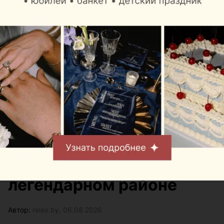
Журнал
«Шабаны — это не
просто адрес»: минский
бренд выпустил
коллекцию о
легендарном районе
Автор:
relax.by, 06.08.2026