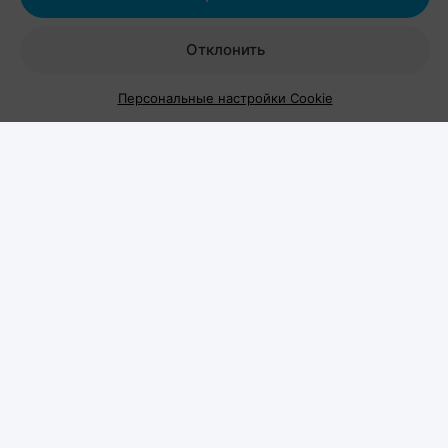
Отклонить
Персональные настройки Cookie
Что и где?
Начало – в 17:00, площадка – территория у
Национальной библиотеки. Идея организаторов
необычная: обычную грузовую фуру превратили в