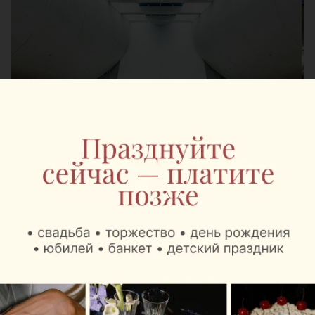
В зоне вылета региональных рейсов пассажиры
могут выпить любимый кофе «Наша Кава»,
капучино, латте и попробовать МакКофе – самый
крепкий напиток в кофейной линейке Mak.by. А
также выбрать десерты, мороженое и свежую
выпечку собственного производства.