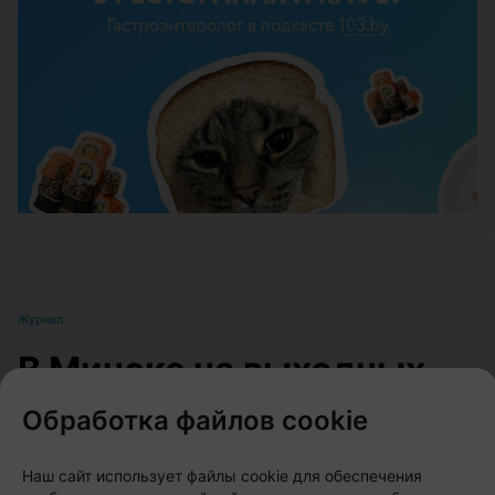
ЭФФЕКТИВНАЯ РЕКЛАМА НА САЙТЕ
Журнал
В Минске на выходных
пройдет большой
Обработка файлов cookie
фестиваль для
Наш сайт использует файлы cookie для обеспечения
любителей животных