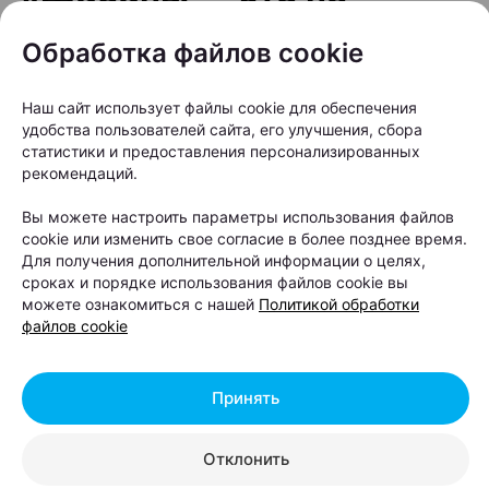
просто адрес»: минский
Обработка файлов cookie
бренд выпустил
коллекцию о
Наш сайт использует файлы cookie для обеспечения
удобства пользователей сайта, его улучшения, сбора
легендарном районе
статистики и предоставления персонализированных
рекомендаций.
Автор:
relax.by, 06.08.2026
Вы можете настроить параметры использования файлов
cookie или изменить свое согласие в более позднее время.
Для получения дополнительной информации о целях,
Индустриальный колорит, панельки и эстетика
сроках и порядке использования файлов cookie вы
района Минска превратились в принты на
можете ознакомиться с нашей
Политикой обработки
файлов cookie
футболках и бейсболках. «Офистон Маркет»
решил показать Шабаны без иронии и штампов —
такими, какие они есть.
Принять
Отклонить