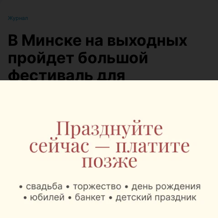
Журнал
В Минске на выходных
пройдет большой
фестиваль для
любителей животных
Автор:
relax.by, 07.08.2026
8 и 9 августа на берегу Цнянского водохранилища,
в парке Lakeside Park («Северный берег»),
состоится Pets Fest — крупный фестиваль,
посвященный владельцам собак, кошек и других
домашних питомцев. Вход на территорию
свободный.