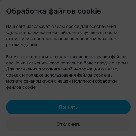
Обработка файлов cookie
«Мы знаем, как любить Минск во всем
его многообразии — не только за
Наш сайт использует файлы cookie для обеспечения
парадные фасады центра, но и за
удобства пользователей сайта, его улучшения, сбора
честный, брутальный характер
статистики и предоставления персонализированных
рекомендаций.
спальных и промышленных районов.
Наш город — это не только проспект
Вы можете настроить параметры использования файлов
cookie или изменить свое согласие в более позднее время.
Независимости и Троицкое
Для получения дополнительной информации о целях,
предместье. Это еще и Шабаны — со
сроках и порядке использования файлов cookie вы
всеми их легендами, индустриальным
можете ознакомиться с нашей
Политикой обработки
файлов cookie
характером, панельной эстетикой и
людьми, которые давно считают этот
район своим домом. Некоторые,
Принять
кажется, все еще воспринимают этот
район через устаревший образ
Отклонить
сурового „спальника" — и его точно