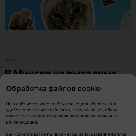
Журнал
В Минске на выходных
пройдет большой
Обработка файлов cookie
фестиваль для
любителей животных
Наш сайт использует файлы cookie для обеспечения
удобства пользователей сайта, его улучшения, сбора
статистики и предоставления персонализированных
Автор:
relax.by, 07.08.2026
рекомендаций.
Вы можете настроить параметры использования файлов