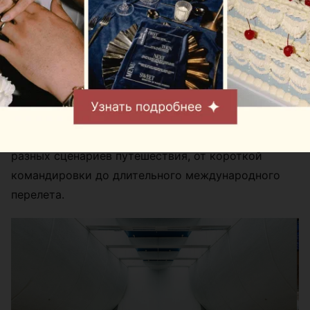
Фото предоставлены Mak.by
В пятницу, 7 августа, в Национальном аэропорту
Минск начали работу сразу два Mak.Cafe. Они
расположены в зонах вылета региональных и
международных рейсов и созданы с учетом
разных сценариев путешествия, от короткой
командировки до длительного международного
перелета.