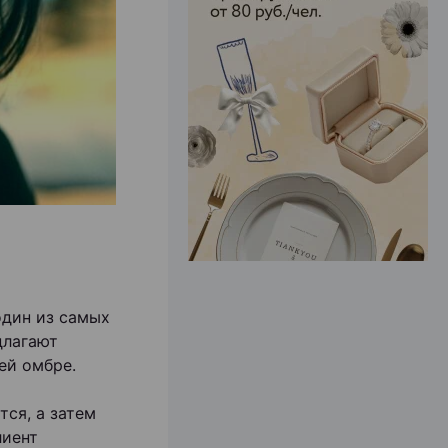
ЭФФЕКТИВНАЯ РЕКЛАМА НА САЙТЕ
один из самых
длагают
ей омбре.
тся, а затем
лиент