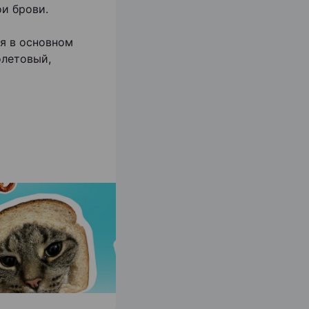
ои брови.
я в основном
олетовый,