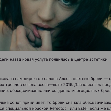
дели назад новая услуга появилась в центре эстетики
ссказала нам директор салона Алеся, цветные брови — 
ых трендов сезона весна—лето 2016. Для клиенток пре
ние, обесцвечивание или создание многоцветных бров
ушка хочет яркий цвет, то брови сначала обесцвечиваю
я специальной краской Refectocil или Estel. Если же к