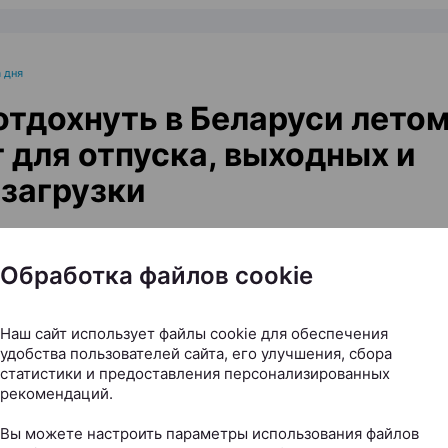
 дня
отдохнуть в Беларуси летом
 для отпуска, выходных и
загрузки
ax.by, 03.08.2026
Обработка файлов cookie
чется хотя бы на время выключить рабочие чаты, сме
ься там, где вместо шума города слышны птицы, во
Наш сайт использует файлы cookie для обеспечения
удобства пользователей сайта, его улучшения, сбора
ной площадке. Собрали места для разного отдыха 
статистики и предоставления персонализированных
и, банями, велопрогулками, пляжами, спортом, лесом
рекомендаций.
о просто выдохнуть.
Вы можете настроить параметры использования файлов