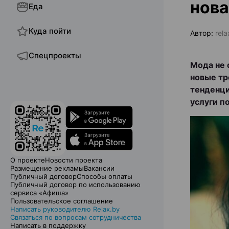
нова
Еда
Куда пойти
Автор:
rel
Спецпроекты
Мода не 
новые тр
тенденци
услуги п
О проекте
Новости проекта
Размещение рекламы
Вакансии
Публичный договор
Способы оплаты
Публичный договор по использованию
сервиса «Афиша»
Пользовательское соглашение
Написать руководителю Relax.by
Связаться по вопросам сотрудничества
Написать в поддержку