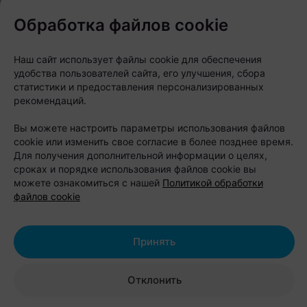
могут выпить любимый кофе «Наша Кава»,
Обработка файлов cookie
капучино, латте и попробовать МакКофе – самый
крепкий напиток в кофейной линейке Mak.by. А
Наш сайт использует файлы cookie для обеспечения
также выбрать десерты, мороженое и свежую
удобства пользователей сайта, его улучшения, сбора
выпечку собственного производства.
статистики и предоставления персонализированных
рекомендаций.
В зоне международных рейсов гостей ждет более
Вы можете настроить параметры использования файлов
широкий ассортимент. Здесь также предлагают
cookie или изменить свое согласие в более позднее время.
Для получения дополнительной информации о целях,
картофель фри и куриные снеки.
сроках и порядке использования файлов cookie вы
можете ознакомиться с нашей
Политикой обработки
файлов cookie
Принять
Отклонить