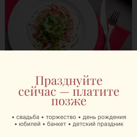
Супов в испанском меню также две вариации:
испанский с мидиями (интрига, там есть морской
черт) и острый сальморехо с хамоном.