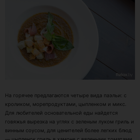
На горячее предлагаются четыре вида паэльи: с
кроликом, морепродуктами, цыпленком и микс.
Для любителей основательной еды найдется
говяжья вырезка на углях с зеленым луком гриль и
винным соусом, для ценителей более легких блюд
— цыпленок гриль в хамоне с вялеными томатами