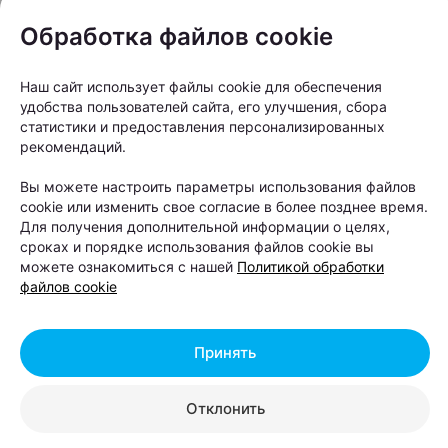
«Мы знаем, как любить Минск во всем
Обработка файлов cookie
его многообразии — не только за
парадные фасады центра, но и за
Наш сайт использует файлы cookie для обеспечения
удобства пользователей сайта, его улучшения, сбора
честный, брутальный характер
статистики и предоставления персонализированных
спальных и промышленных районов.
рекомендаций.
Наш город — это не только проспект
Вы можете настроить параметры использования файлов
Независимости и Троицкое
cookie или изменить свое согласие в более позднее время.
предместье. Это еще и Шабаны — со
Для получения дополнительной информации о целях,
сроках и порядке использования файлов cookie вы
всеми их легендами, индустриальным
можете ознакомиться с нашей
Политикой обработки
характером, панельной эстетикой и
файлов cookie
людьми, которые давно считают этот
район своим домом. Некоторые,
Принять
кажется, все еще воспринимают этот
район через устаревший образ
Отклонить
сурового „спальника" — и его точно