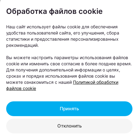
«Могилевская» — именно там теперь можно
Обработка файлов cookie
увидеть вещи из новой «капсулы». В команде
проекта подчеркивают: это не рядовой сувенир, а
Наш сайт использует файлы cookie для обеспечения
удобства пользователей сайта, его улучшения, сбора
попытка честно рассказать о районе.
статистики и предоставления персонализированных
рекомендаций.
Вы можете настроить параметры использования файлов
cookie или изменить свое согласие в более позднее время.
Для получения дополнительной информации о целях,
сроках и порядке использования файлов cookie вы
можете ознакомиться с нашей
Политикой обработки
файлов cookie
Принять
Отклонить