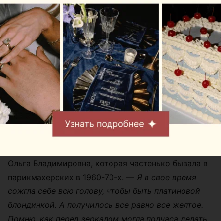
парикмахерской №30 открывается салон «Мечта».
В нем были залы не только для химзавивки, но и
для маникюра и окраски волос. Для темных
оттенков мастера смешивали различные
красители от «урзола» до «коры крушины», а
светлые волосы можно было заполучить, только
воспользовавшись пергидролью.
Качественный начес мог
держаться больше месяца
—
Сейчас краски не такие яростные
, — уверена
Ольга Владимировна, которая частенько бывала в
парикмахерских в 1960-70-х. —
Я в свое время
сожгла себе всю голову, чтобы быть платиновой
блондинкой. А получилось все равно все желтое.
Помню, как перед зеркалом могла полчаса делать