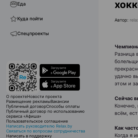
хок
Еда
Куда пойти
Автор:
rel
Спецпроекты
Чемпиона
Разница 
болельщи
прекрасн
удачно в
этом и з
О проекте
Новости проекта
Сейчас в
Размещение рекламы
Вакансии
Конечно,
Публичный договор
Способы оплаты
Публичный договор по использованию
всём, ес
сервиса «Афиша»
Пользовательское соглашение
Написать руководителю Relax.by
Как част
Связаться по вопросам сотрудничества
Когда я и
Написать в поддержку