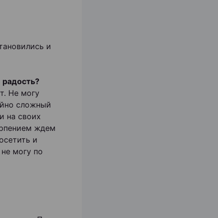
тановились и
 радость?
т. Не могу
чайно сложный
и на своих
терпением ждем
осетить и
 не могу по