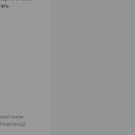
тать
капитаном
Новгород).