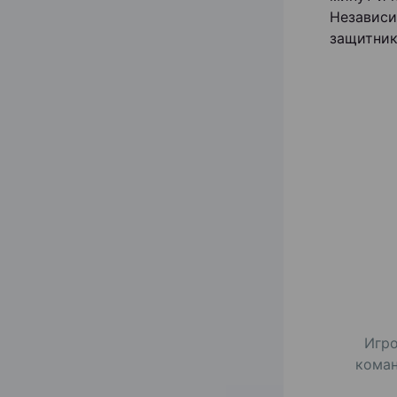
Независи
защитник
Игро
коман