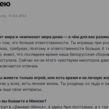
кею
ax.by, 10.04.2014
т мира и чемпионат мира дома — в чём для вас разни
в том, что больше ответственности. Ты играешь при р
ках, трибунах, поэтому и ответственности больше. К т
о знают, что последнее время наша белорусская сборна
ыступала. Сейчас из-за этого чувствуем некоторое давл
аключается отличие.
ы живете только игрой, или есть время и на личную ж
 как у всех, есть личная жизнь. Ты уходишь со льда и 
ть еще свои интересы.
о вы бываете в Минске?
грал в «Динамо-Минск», я здесь был постоянно, а с тех