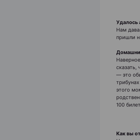
Удалось 
Нам дава
пришли н
Домашний
Наверное
сказать,
— это об
трибунах
этого мо
родствен
100 биле
Как вы о