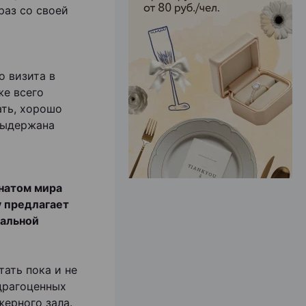
раз со своей
ЭФФЕКТИВНАЯ РЕКЛАМА НА САЙТЕ
о визита в
же всего
ать, хорошо
 выдержана
онатом мира
y предлагает
нальной
ать пока и не
 драгоценных
жерного зала.