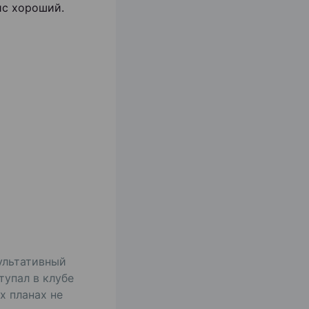
ис хороший.
ультативный
тупал в клубе
х планах не