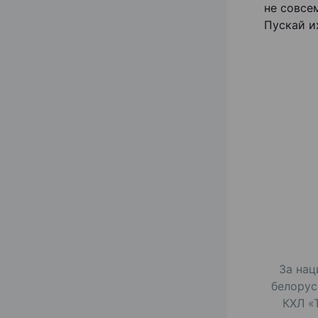
не совсе
Пускай и
За нац
белорус
КХЛ «