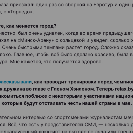
раза приезжал: один раз со сборной на Евротур и один 
, с «Торпедо».
е, как меняется город?
 честно, был очень удивлен, когда во время предыдущег
ехал на «Минск-Арену» с кольцевой и увидел, сколько 
. Очень быстрыми темпами растет город. Сложно сказ
плохо. Главное, чтобы всё было сделано красиво, была
ура. Мне кажется, что получается здорово.
рассказывали
, как проводит тренировки перед чемпи
я дружина во главе с Гленом Хэнлоном. Теперь relax.b
акомиться поближе с некоторыми участниками нацио
 которые будут отстаивать честь нашей страны в мае.
ательном интервью со спортсменами журналистам мечт
ся. Всё, что есть у представителей СМИ, — несколько
подкарауленный хоккеист на выходе со льда или трена