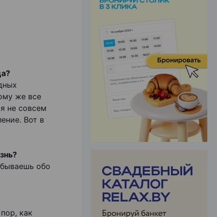
ЭФФЕКТИВНАЯ РЕКЛАМА НА САЙТЕ
ца?
одных
ому же все
я не совсем
ение. Вот в
изнь?
забываешь обо
 пор, как