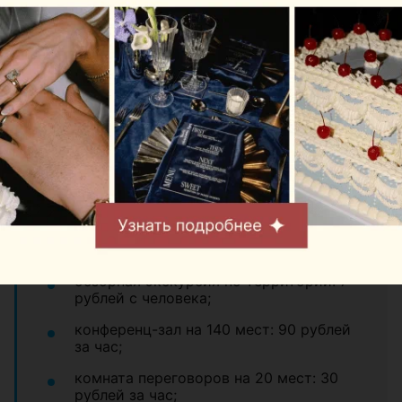
питание, полный рацион на день: от 60
рублей с человека;
сауны и восстановительные
комплексы: от 75 до 200 рублей за
сеанс 2 часа;
беседка на день: открытая 50 рублей,
крытая 100 рублей;
прокат велосипеда: 5 рублей за час, 20
рублей за день;
открытые спортивные площадки: от 40
до 360 рублей за час;
обзорная экскурсия по территории: 7
рублей с человека;
конференц-зал на 140 мест: 90 рублей
за час;
комната переговоров на 20 мест: 30
рублей за час;