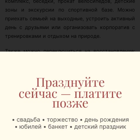
комплекс, беседки, прокат велосипедов, детские
зоны и экскурсии по спортивной базе. Можно
приехать семьей на выходные, устроить активный
день с друзьями или организовать корпоратив с
тренировками и отдыхом на природе.
Также можно переключиться на восстановление:
сауны, бассейны, купели и джакузи помогают
завершить день уже в спокойном режиме. А если
хочется посмотреть на
«Стайки»
изнутри,
закажите обзорную экскурсию и пройдитесь по
территории, где готовятся профессиональные
спортсмены.
Цены:
проживание: от 33 до 93 рублей с
человека за сутки;