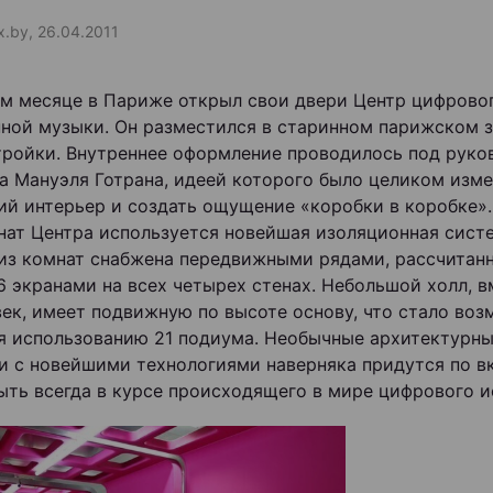
x.by, 26.04.2011
м месяце в Париже открыл свои двери Центр цифровог
ной музыки. Он разместился в старинном парижском з
тройки. Внутреннее оформление проводилось под рук
а Мануэля Готрана, идеей которого было целиком изм
ий интерьер и создать ощущение «коробки в коробке».
нат Центра используется новейшая изоляционная сист
из комнат снабжена передвижными рядами, рассчитан
46 экранами на всех четырех стенах. Небольшой холл,
век, имеет подвижную по высоте основу, что стало во
я использованию 21 подиума. Необычные архитектурны
и с новейшими технологиями наверняка придутся по вк
ыть всегда в курсе происходящего в мире цифрового и