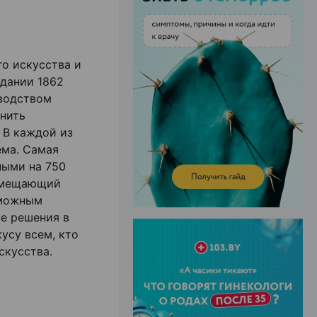
о искусства и
ЭФФЕКТИВНАЯ РЕКЛАМА НА САЙТЕ
дании 1862
оводством
енить
 В каждой из
ема. Самая
ными на 750
 вмещающий
зможным
е решения в
усу всем, кто
скусства.