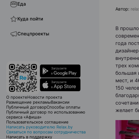
Еда
Автор:
rela
Куда пойти
В прошло
Спецпроекты
современ
года пос
дизайнер
внутренн
трех ком
большая 
мест, и 
150 чело
благодар
О проекте
Новости проекта
Размещение рекламы
Вакансии
сочетани
Публичный договор
Способы оплаты
желает б
Публичный договор по использованию
сервиса «Афиша»
Пользовательское соглашение
Написать руководителю Relax.by
Связаться по вопросам сотрудничества
Написать в поддержку