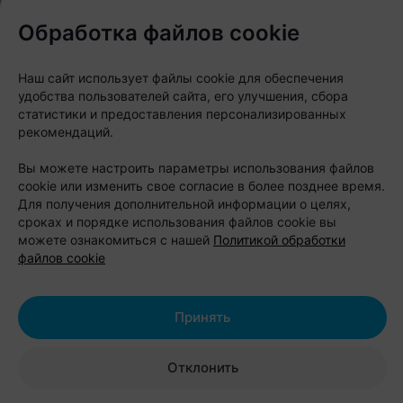
Эта подборка объединяет совершенно разные
Обработка файлов cookie
форматы досуга, чтобы каждый мог найти
развлечение по душе. Вас ждут ностальгическая
Наш сайт использует файлы cookie для обеспечения
атмосфера эпохи СССР, погружение в сказочные
удобства пользователей сайта, его улучшения, сбора
статистики и предоставления персонализированных
миры и прикосновение к живому искусству.
рекомендаций.
Откройте для себя масштабные выставки,
Вы можете настроить параметры использования файлов
театральную magic-историю и величественное
cookie или изменить свое согласие в более позднее время.
звучание органа в одной незабываемой
Для получения дополнительной информации о целях,
программе.
сроках и порядке использования файлов cookie вы
можете ознакомиться с нашей
Политикой обработки
файлов cookie
Выставка «Радиоэпоха»
Принять
Отклонить
Когда: на постоянной основе