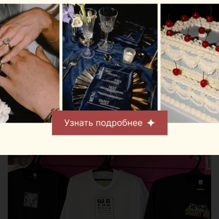
вынашивали давно, но повод нашелся не сразу. Им
стало открытие точки «Офистон Маркет» в
торговом центре МОМО рядом со станцией метро
«Могилевская» — именно там теперь можно
увидеть вещи из новой «капсулы». В команде
проекта подчеркивают: это не рядовой сувенир, а
попытка честно рассказать о районе.