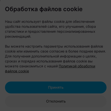
дворы, в которых выросли тысячи
минчан и совершенно особенная
Обработка файлов cookie
эстетика, которую сегодня все чаще
называют новой городской
Наш сайт использует файлы cookie для обеспечения
удобства пользователей сайта, его улучшения, сбора
романтикой», — объясняют в
статистики и предоставления персонализированных
«Офистон Маркет».
рекомендаций.
Вы можете настроить параметры использования файлов
Что внутри коллекции?
cookie или изменить свое согласие в более позднее время.
Для получения дополнительной информации о целях,
В линейку вошли футболки, бейсболка, стикеры,
сроках и порядке использования файлов cookie вы
можете ознакомиться с нашей
Политикой обработки
брелоки и значки. Принты на них не заигрывают с
файлов cookie
«картинкой» — вместо этого на вещах реальные
Шабаны: серые панельные кварталы,
Принять
промышленный пейзаж, атмосфера улицы
Селицкого, соседство с МКАД. Авторы называют
Отклонить
это честной городской фактурой, которую
невозможно придумать искусственно.