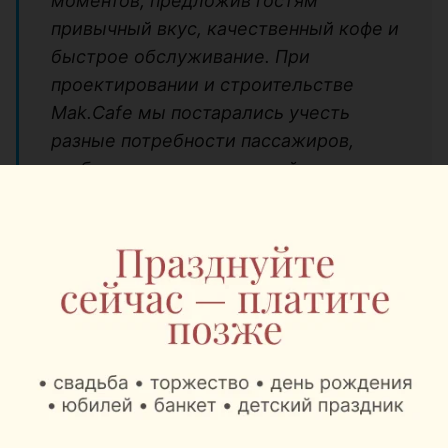
моментов, предложив гостям
привычный вкус, качественный кофе и
быстрое обслуживание. При
проектировании и строительстве
Mak.Cafe мы постарались учесть
разные потребности пассажиров,
чтобы время ожидания рейса стало
еще более комфортным и приятным”.
Специальные предложения
В честь открытия с 7 по 9 августа гости Mak.Cafe
при заказе на сумму от 15 рублей получат подарок.
Кроме того, для держателей премиальных карт
Visa действует постоянное предложение. При
оплате заказа в зоне международных вылетов