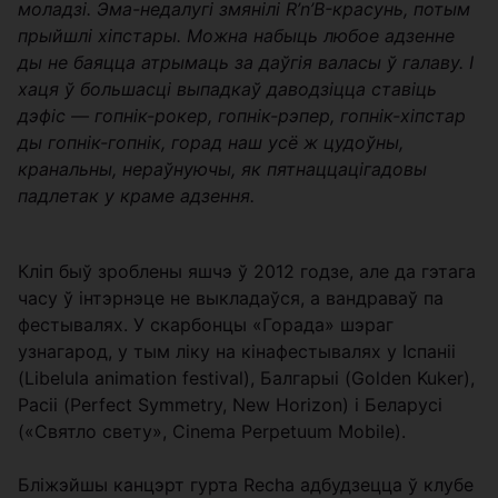
моладзі. Эма-недалугі змянілі R’n’B-красунь, потым
прыйшлі хіпстары. Можна набыць любое адзенне
ды не баяцца атрымаць за даўгія валасы ў галаву. І
хаця ў большасці выпадкаў даводзіцца ставіць
дэфіс — гопнік-рокер, гопнік-рэпер, гопнік-хіпстар
ды гопнік-гопнік, горад наш усё ж цудоўны,
кранальны, нераўнуючы, як пятнаццацігадовы
падлетак у краме адзення.
Кліп быў зроблены яшчэ ў 2012 годзе, але да гэтага
часу ў інтэрнэце не выкладаўся, а вандраваў па
фестывалях. У скарбонцы «Горада» шэраг
узнагарод, у тым ліку на кінафестывалях у Іспаніі
(Libelula animation festival), Балгарыі (Golden Kuker),
Расіі (Perfect Symmetry, New Horizon) і Беларусі
(«Святло свету», Cinema Perpetuum Mobile).
Бліжэйшы канцэрт гурта Recha адбудзецца ў клубе