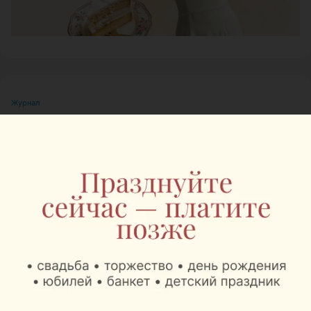
Журнал
В Минске на выходных
пройдет большой
фестиваль для
любителей животных
Автор:
relax.by, 07.08.2026
8 и 9 августа на берегу Цнянского водохранилища,
в парке Lakeside Park («Северный берег»),