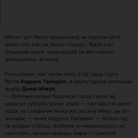
Мінскі гурт Recha прэзентаваў на партале Ultra-
Music.com кліп на песню «Горад». Відэа ўжо
атрымала шэраг узнагародаў на фестывалях
анімацыйных фільмаў.
Рэжысёрам і мастаком кліпу стаў лідар гурта
Recha
Андрусь Такінданг
, а кампутарную анімацыю
зрабіў
Дзяніс Міжуй
.
—
Вулічныя музыкі бароняць горад-герой ад
нашэсця субкультурных зомбі — такі кароткі змест
відэа, на стварэнне якога нас натхніў Мінск ды яго
жыхары,
— кажа Андрусь Такінданг. —
Колькі год
на вуліцах сталіцы, асабліва ля макдональдсу на
«кастрах», можна назіраць шэрагі стракатай