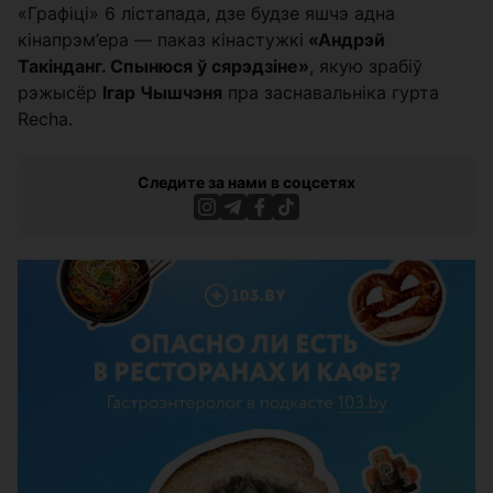
«Графіці» 6 лістапада, дзе будзе яшчэ адна
кінапрэм’ера — паказ кінастужкі
«Андрэй
Такінданг. Спынюся ў сярэдзіне»
, якую зрабіў
рэжысёр
Ігар Чышчэня
пра заснавальніка гурта
Recha.
Следите за нами в соцсетях
ЭФФЕКТИВНАЯ РЕКЛАМА НА САЙТЕ