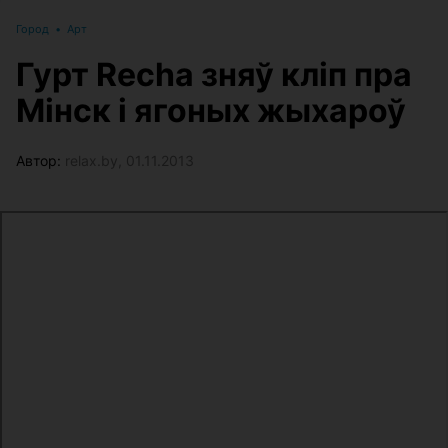
Город
•
Арт
Гурт Recha зняў кліп пра
Мінск і ягоных жыхароў
Автор:
relax.by, 01.11.2013