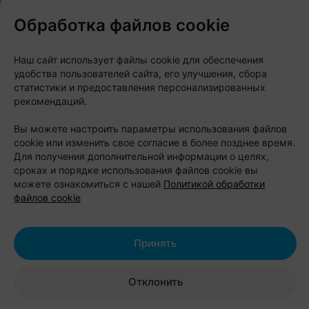
Обработка файлов cookie
Наш сайт использует файлы cookie для обеспечения
удобства пользователей сайта, его улучшения, сбора
статистики и предоставления персонализированных
рекомендаций.
«Мы знаем, как любить Минск во всем
его многообразии — не только за
Вы можете настроить параметры использования файлов
парадные фасады центра, но и за
cookie или изменить свое согласие в более позднее время.
Для получения дополнительной информации о целях,
честный, брутальный характер
сроках и порядке использования файлов cookie вы
спальных и промышленных районов.
можете ознакомиться с нашей
Политикой обработки
файлов cookie
Наш город — это не только проспект
Независимости и Троицкое
предместье. Это еще и Шабаны — со
Принять
всеми их легендами, индустриальным
характером, панельной эстетикой и
Отклонить
людьми, которые давно считают этот