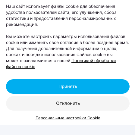
любителей животных
Наш сайт использует файлы cookie для обеспечения
удобства пользователей сайта, его улучшения, сбора
статистики и предоставления персонализированных
Автор:
relax.by, 07.08.2026
рекомендаций.
Вы можете настроить параметры использования файлов
cookie или изменить свое согласие в более позднее время.
8 и 9 августа на берегу Цнянского водохранилища,
Для получения дополнительной информации о целях,
в парке Lakeside Park («Северный берег»),
сроках и порядке использования файлов cookie вы
состоится Pets Fest — крупный фестиваль,
можете ознакомиться с нашей
Политикой обработки
файлов cookie
посвященный владельцам собак, кошек и других
домашних питомцев. Вход на территорию
свободный.
Принять
Отклонить
Персональные настройки Cookie