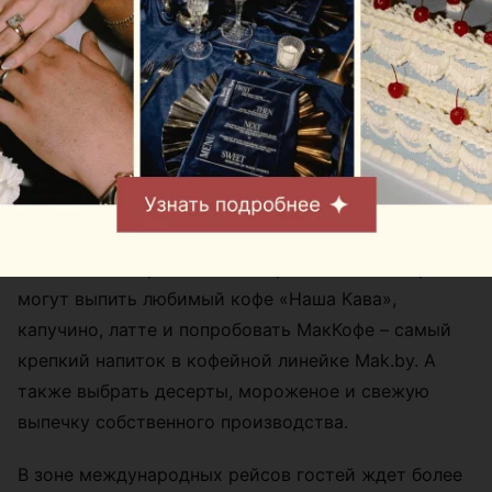
В зоне вылета региональных рейсов пассажиры
могут выпить любимый кофе «Наша Кава»,
капучино, латте и попробовать МакКофе – самый
крепкий напиток в кофейной линейке Mak.by. А
также выбрать десерты, мороженое и свежую
выпечку собственного производства.
В зоне международных рейсов гостей ждет более