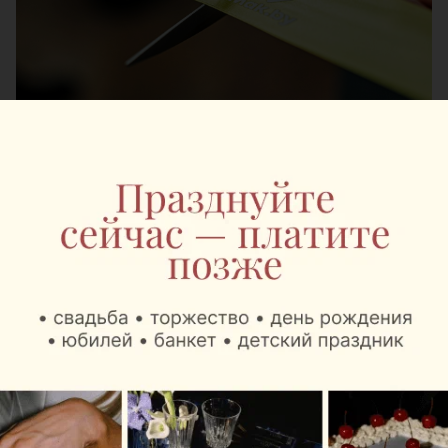
Фото предоставлены Mak.by
В пятницу, 7 августа, в Национальном аэропорту
Минск начали работу сразу два Mak.Cafe. Они
расположены в зонах вылета региональных и
международных рейсов и созданы с учетом
разных сценариев путешествия, от короткой
командировки до длительного международного
перелета.