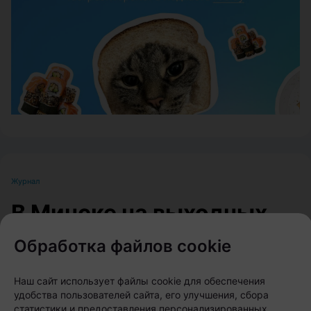
ЭФФЕКТИВНАЯ РЕКЛАМА НА САЙТЕ
Журнал
В Минске на выходных
пройдет большой
Обработка файлов cookie
фестиваль для
любителей животных
Наш сайт использует файлы cookie для обеспечения
удобства пользователей сайта, его улучшения, сбора
статистики и предоставления персонализированных