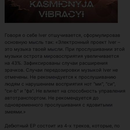
Говоря о себе Iver отшучивается, сформулировав
основную мысль так: «Электронный проект Iver –
это музыка твоей мысли. При прослушивании этой
музыки острота мировосприятия увеличивается
на 43%. Зафиксированы случаи расширения
зрачков. Случаи передозировки музыкой Iver не
отмечены. Не рекомендуется к прослушиванию
людям с нарушением восприятия нот "ми", "си",
"си-b" и "фа". Не влияет на способность управления
автотранспортом. Не рекомендуется до
одновременного прослушивания с ядовитыми
змеями.»
Дебютный EP состоит из 4-х треков, которые, по