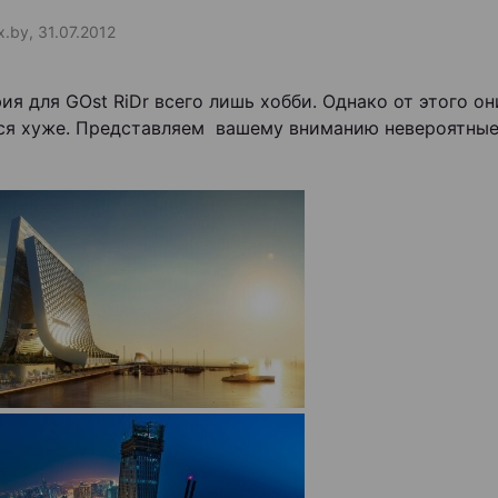
x.by, 31.07.2012
ия для GOst RiDr всего лишь хобби. Однако от этого он
ся хуже. Представляем вашему вниманию невероятны